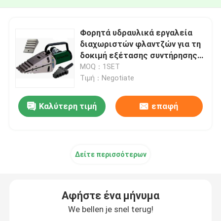
Φορητά υδραυλικά εργαλεία
διαχωριστών φλαντζών για τη
δοκιμή εξέτασης συντήρησης
και την αντικατάσταση
MOQ：1SET
βαλβίδων
Τιμή：Negotiate
Καλύτερη τιμή
επαφή
Δείτε περισσότερων
Αφήστε ένα μήνυμα
We bellen je snel terug!