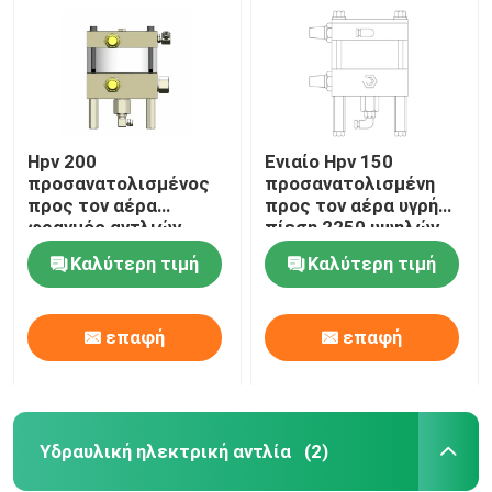
Hpv 200
Ενιαίο Hpv 150
προσανατολισμένος
προσανατολισμένη
προς τον αέρα
προς τον αέρα υγρή
φραγμός αντλιών
πίεση 2250 υψηλών
1974 υψηλών
ρευστή αντλιών
Καλύτερη τιμή
Καλύτερη τιμή
υδραυλικός
φραγμός
πνευματικός αντλιών
υγρός
επαφή
επαφή
Σπίτι
Προϊόντα
Υδραυλική ηλεκτρική αντλία
(2)
Βίντεο