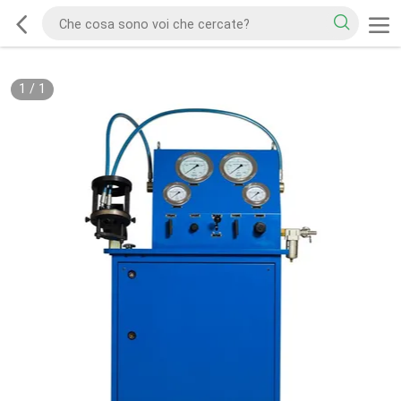
1
/
1