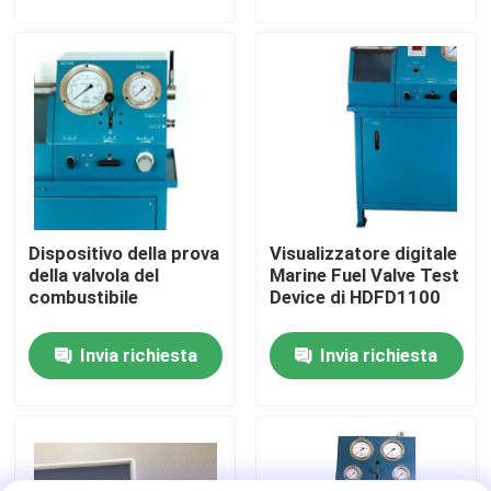
Su di noi
Visita alla fabbrica
Controllo della qualità
Dispositivo della prova
Visualizzatore digitale
Notizie
della valvola del
Marine Fuel Valve Test
combustibile
Device di HDFD1100
Chiedi un preventivo
Invia richiesta
Invia richiesta
Pompa ad alta pressione idraulica
Pompa pneumatica idraulica