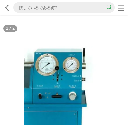
2
/
2