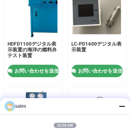
わたしたち に つい て
工場 ツアー
HDFD1100デジタル表
LC-PD1600デジタル表
示装置の海洋の燃料弁
示装置
品質管理
テスト装置
お問い合わせを送信
お問い合わせを送信
ニュース
引金 を 求め て ください
sales
油圧高圧ポンプ
12:58 AM
油圧空気ポンプ