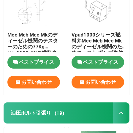
油圧電気ポンプ
燃料弁テスト装置
Mcc Meb Mec Mkのデ
Vpud1000シリーズ燃
ィーゼル機関のテスタ
料弁Mcc Meb Mec Mk
ーのための77Kg
のディーゼル機関のた
Hdp1100-D2の燃料弁
めのテスト ポンプ単位
油圧ボルト引張り
テスト装置
ベストプライス
ベストプライス
水圧シリンダジャック
お問い合わせ
お問い合わせ
油圧トルク レンチ
空気のトルク レンチ
油圧ボルト引張り
(19)
電気トルク レンチ