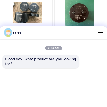
フランジの分離器用具
油圧部品
ターボ680KN油圧ボル
ジャック ピストン棒の
sales
ト引張りにシリンダー
糸のS80mecピストン
ガス探知器用具
D600最高に持ち上がる
棒のための油圧ボルト
こと
伸張器M36x4
7:20 AM
ベストプライス
ベストプライス
2つの打撃のディーゼル機関の部品
Good day, what product are you looking 
for?
お問い合わせ
お問い合わせ
4つの打撃のディーゼル機関の部品
多くを見て下さい
ホーム
企業情報
お問い合わせ
Desktop Site