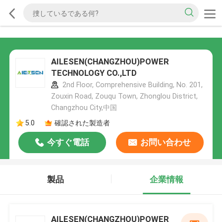
AILESEN(CHANGZHOU)POWER
TECHNOLOGY CO.,LTD
2nd Floor, Comprehensive Building, No. 201,
Zouxin Road, Zouqu Town, Zhonglou District,
Changzhou City,中国
5.0
確認された製造者
今すぐ電話
お問い合わせ
製品
企業情報
AILESEN(CHANGZHOU)POWER