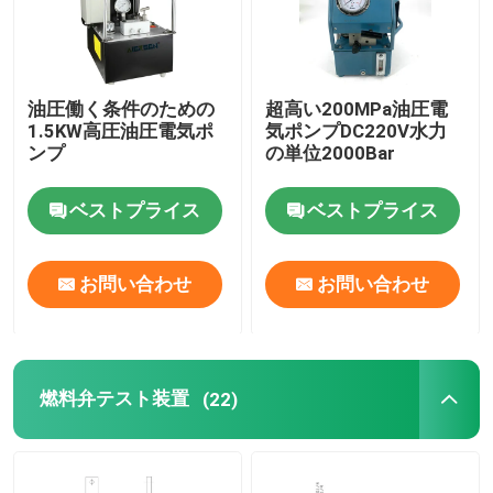
わたしたち に つい て
油圧働く条件のための
超高い200MPa油圧電
1.5KW高圧油圧電気ポ
気ポンプDC220V水力
工場 ツアー
ンプ
の単位2000Bar
品質管理
ベストプライス
ベストプライス
ニュース
お問い合わせ
お問い合わせ
引金 を 求め て ください
燃料弁テスト装置
(22)
油圧高圧ポンプ
油圧空気ポンプ