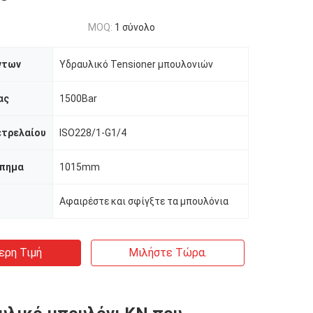
MOQ:
1 σύνολο
ντων
Υδραυλικό Tensioner μπουλονιών
ας
1500Bar
ετρελαίου
ISO228/1-G1/4
πημα
1015mm
Αφαιρέστε και σφίγξτε τα μπουλόνια
ερη Τιμή
Μιλήστε Τώρα.