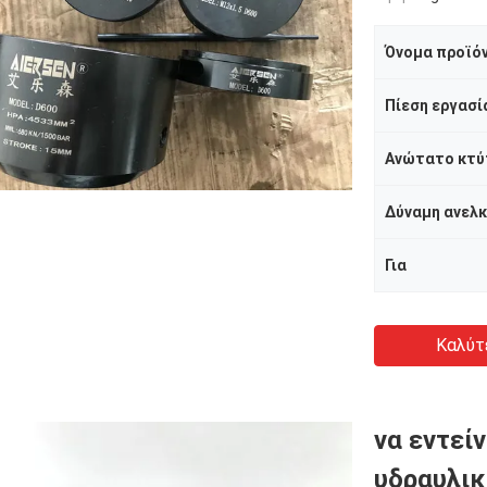
Όνομα προϊό
Πίεση εργασί
Ανώτατο κτύ
Δύναμη ανελ
Για
Καλύτ
να εντεί
υδραυλικ