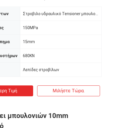
ντων
Στροβιλο υδραυλικό Tensioner μπουλονιών
ας
150MPa
πημα
15mm
κυστήρων
680KN
Λεπίδες στροβίλων
ερη Τιμή
Μιλήστε Τώρα.
νει μπουλονιών 10mm
ό