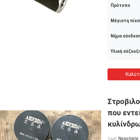
Πρότυπο
Μέγιστη πίεσ
Νήμα σύνδεσ
Υλική σύζευξ
Καλύτ
Στροβιλο
που εντε
κυλίνδρ
τιμή:
Negotiate