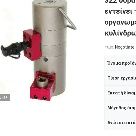
322 υδρα
εντείνει
οργανωμέ
κυλίνδρ
τιμή:
Negotiate
Όνομα προϊό
Πίεση εργασί
Εκτατή δύνα
DEO
Ανώτατο κτύ