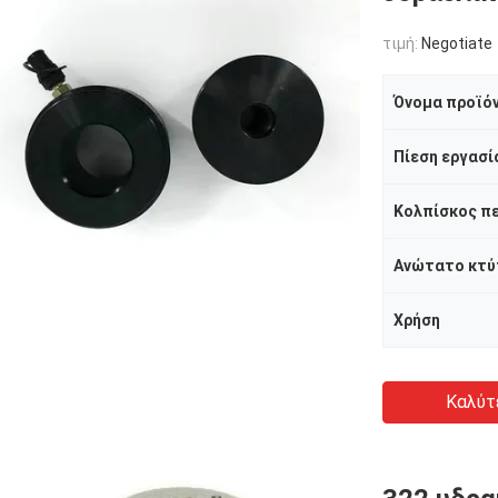
τιμή:
Negotiate
Όνομα προϊό
Πίεση εργασί
Κολπίσκος π
Ανώτατο κτύ
Χρήση
Καλύτ