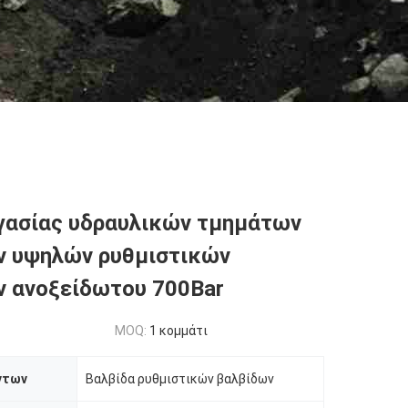
γασίας υδραυλικών τμημάτων
ν υψηλών ρυθμιστικών
 ανοξείδωτου 700Bar
MOQ:
1 κομμάτι
ντων
Βαλβίδα ρυθμιστικών βαλβίδων