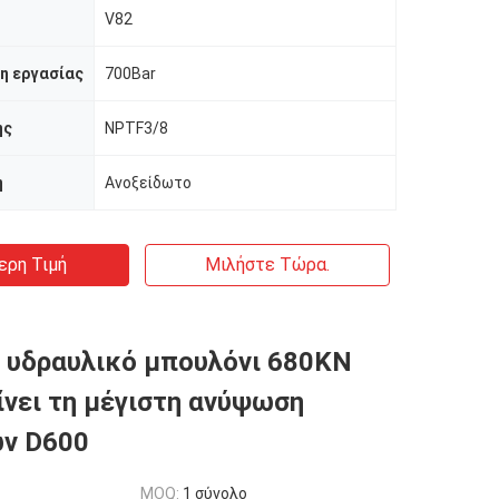
V82
η εργασίας
700Bar
ης
NPTF3/8
η
Ανοξείδωτο
ερη Τιμή
Μιλήστε Τώρα.
 υδραυλικό μπουλόνι 680KN
ίνει τη μέγιστη ανύψωση
ων D600
MOQ:
1 σύνολο