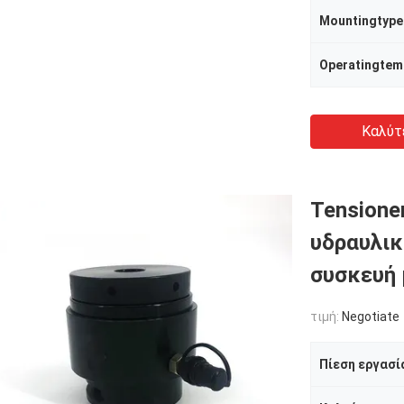
Mountingtype
Operatingtem
Καλύτ
Tensione
υδραυλικ
συσκευή 
τιμή:
Negotiate
Πίεση εργασί