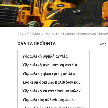
Αρχική Σελίδα
/
Προϊόντα
/
Hydraulic Connection Thread
ΌΛΑ ΤΑ ΠΡΟΪΌΝΤΑ
λέξει
Υδραυλική υψηλή αντλία
Υδραυλική πνευματική αντλία
Υδραυλική ηλεκτρική αντλία
Συσκευή δοκιμής βαλβίδων καυσίμων
Υδραυλικό να εντείνει μπουλονιών
Υδραυλικός κύλινδρος Jack