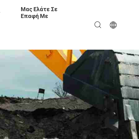
Μας Ελάτε Σε
ς
Επαφή Με