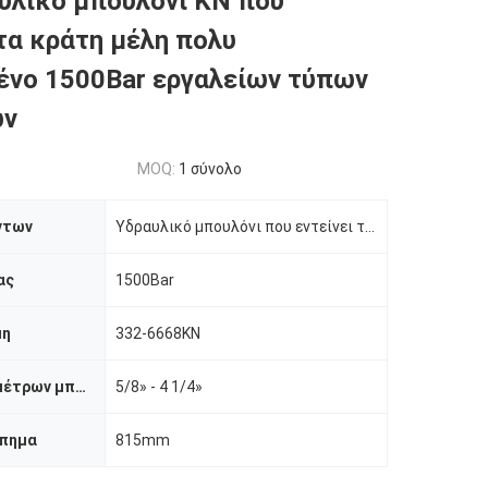
υλικό μπουλόνι KN που
 τα κράτη μέλη πολυ
νο 1500Bar εργαλείων τύπων
ων
MOQ:
1 σύνολο
ντων
Υδραυλικό μπουλόνι που εντείνει τον κύλινδρο
ας
1500Bar
μη
332-6668KN
Μέγεθος διαμέτρων μπουλονιών
5/8» - 4 1/4»
πημα
815mm