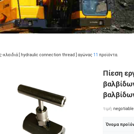
ς-κλειδιά [ hydraulic connection thread ] αγώνας
11
προϊόντα.
Πίεση ερ
βαλβίδω
βαλβίδων
τιμή:
negotiable
Όνομα προϊό