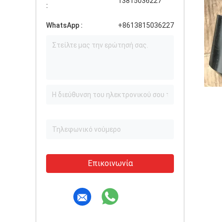
13815036227
:
WhatsApp :
+8613815036227
Επικοινωνία