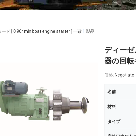
ド [ 0 90r min boat engine starter ] 一致
1
製品.
ディーゼ
器の回転ギ
価格:
Negotiate
名前
材料
タイプ