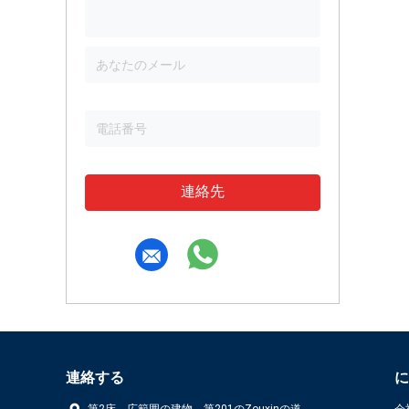
連絡先
連絡する
に