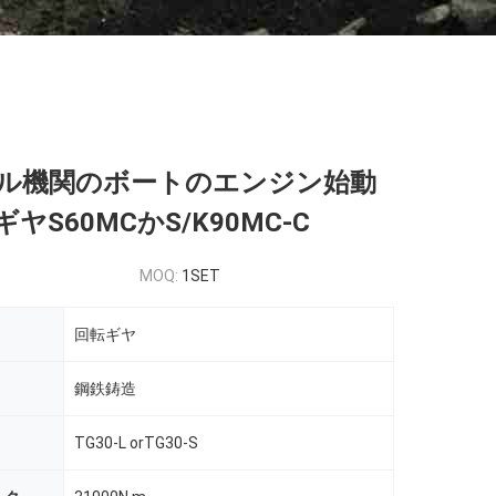
ル機関のボートのエンジン始動
ヤS60MCかS/K90MC-C
MOQ:
1SET
回転ギヤ
鋼鉄鋳造
TG30-L orTG30-S