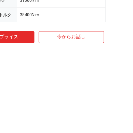
ルク
31000N·m
tのトルク
38400N·m
プライス
今からお話し