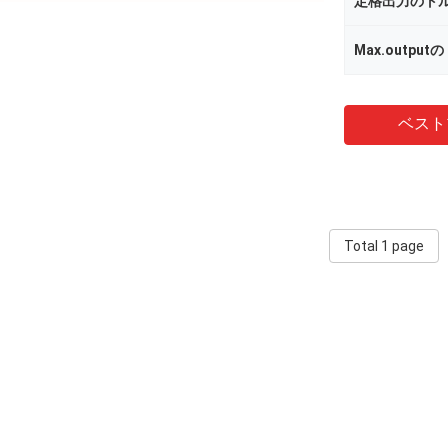
定格出力のト
Max.outpu
ベスト
Total 1 page