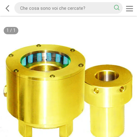
1
/
1