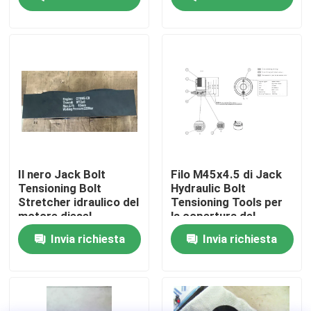
Su di noi
Visita alla fabbrica
Controllo della qualità
Notizie
Il nero Jack Bolt
Filo M45x4.5 di Jack
Tensioning Bolt
Hydraulic Bolt
Stretcher idraulico del
Tensioning Tools per
Chiedi un preventivo
motore diesel
la copertura del
cilindro di S50mcc
Invia richiesta
Invia richiesta
Pompa ad alta pressione idraulica
Pompa pneumatica idraulica