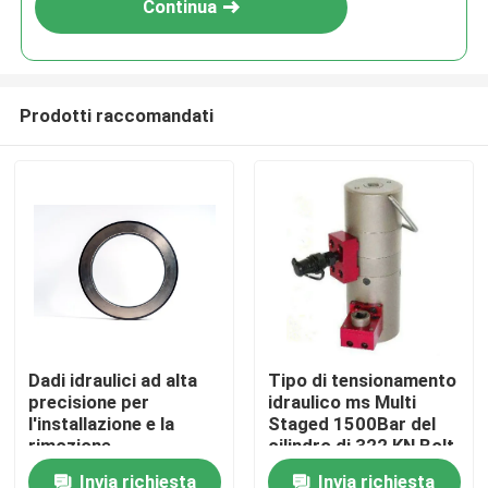
Continua
Prodotti raccomandati
Casa.
Dadi idraulici ad alta
Tipo di tensionamento
precisione per
idraulico ms Multi
Prodotti
l'installazione e la
Staged 1500Bar del
rimozione
cilindro di 322 KN Bolt
degli strumenti
Invia richiesta
Invia richiesta
Video