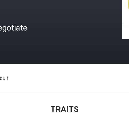
egotiate
duit
TRAITS