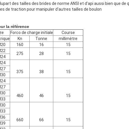
plupart des tailles des brides de norme ANSI et d'api aussi bien que d
es de traction pour manipuler d'autres tailles de boulon
ur la référence
ze
Forco de charge initiale
Course
rique
Kn
Tonne
millimètre
M20
160
16
15
M22
275
28
15
M24
M24
M27
375
38
15
M30
M24
M27
M30
460
46
15
M33
M30
M33
M36
660
66
15
M39