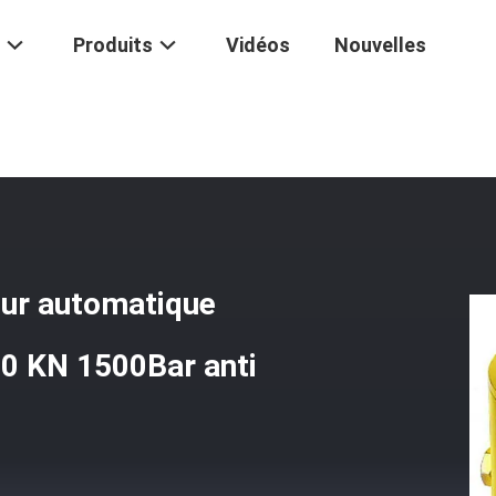
Produits
Vidéos
Nouvelles
osion Hydraulique De Retour Automatique D'Esx Jack Bolt Tensioning 
our automatique
60 KN 1500Bar anti