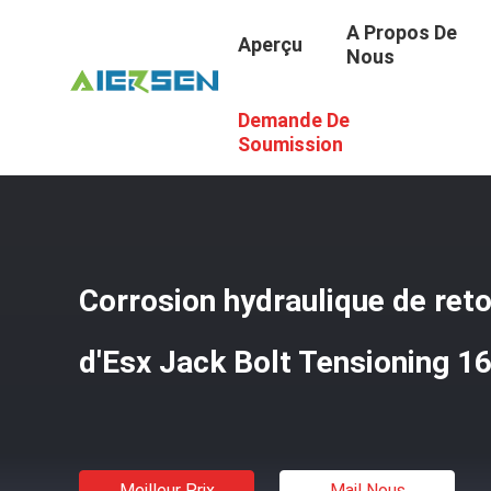
A Propos De
Aperçu
Nous
Demande De
Aperçu
/
Produits
/
Tendre Hydraulique De Boulon
/
Corr
Soumission
Corrosion hydraulique de ret
d'Esx Jack Bolt Tensioning 1
Meilleur Prix
Mail Nous