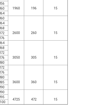
M56
1960
196
15
M60
M64
M60
M64
M68
2600
260
15
M72
M76
M64
M68
M72
3050
305
15
M76
M80
M72
M76
M80
3600
360
15
M85
M90
M90
M95
4725
472
15
100