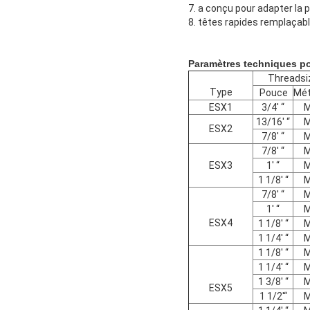
7. a conçu pour adapter la 
8. têtes rapides remplaçabl
Paramètres techniques po
Threadsi
Type
Pouce
Mét
ESX1
3/4' “
13/16' “
ESX2
7/8' “
7/8' “
ESX3
1' “
1 1/8' “
7/8' “
1' “
ESX4
1 1/8' “
1 1/4' “
1 1/8' “
1 1/4' “
1 3/8' “
ESX5
1 1/2'“