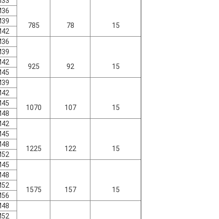
M33
M36
M39
785
78
15
M42
M36
M39
M42
925
92
15
M45
M39
M42
M45
1070
107
15
M48
M42
M45
M48
1225
122
15
M52
M45
M48
M52
1575
157
15
M56
M48
M52