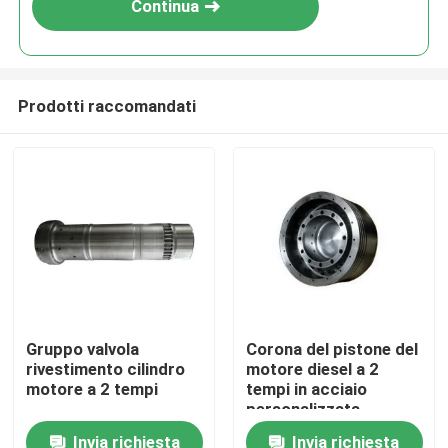
Continua
Prodotti raccomandati
Casa.
Gruppo valvola
Corona del pistone del
rivestimento cilindro
motore diesel a 2
Prodotti
motore a 2 tempi
tempi in acciaio
personalizzata
Invia richiesta
Invia richiesta
Video