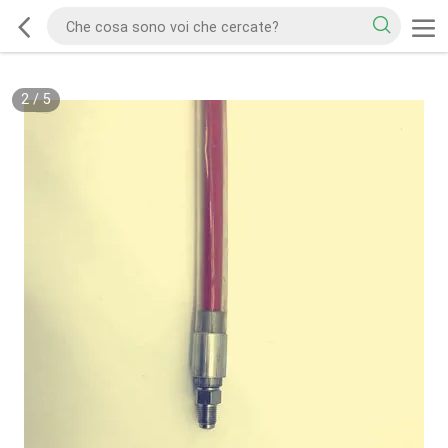
2
/
5