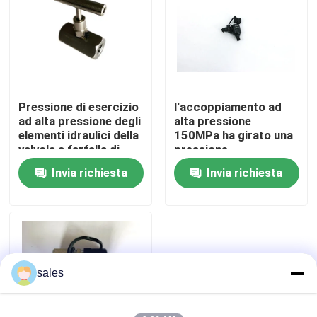
Su di noi
Visita alla fabbrica
Pressione di esercizio
l'accoppiamento ad
ad alta pressione degli
alta pressione
Controllo della qualità
elementi idraulici della
150MPa ha girato una
valvola a farfalla di
pressione
acciaio inossidabile
dell'accoppiamento
Invia richiesta
Invia richiesta
Notizie
700Bar
rapido idraulico di
1500 Antivari
Chiedi un preventivo
Pompa ad alta pressione idraulica
sales
Pompa pneumatica idraulica