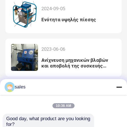
2024-09-05
Ενότητα υψηλής πίεσης
2023-06-06
Ανίχνευση μηχανικών βλαβών
και αποβολή της συσκευής
δοκιμής βαλβίδων καυσίμων
sales
2022-09-06
Κοινές μέθοδοι ανίχνευσης
10:36 AM
μηχανικών βλαβών συσκευών
δοκιμής βαλβίδων καυσίμων
Good day, what product are you looking 
for?