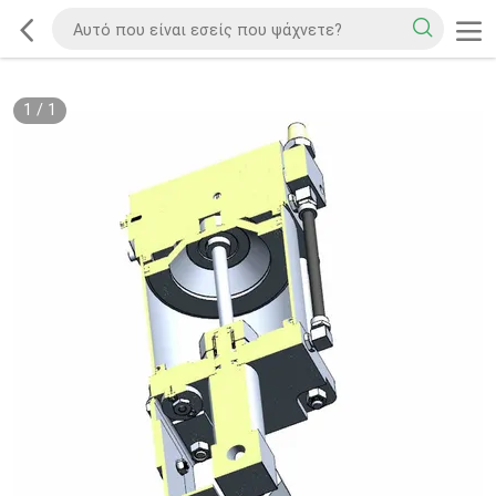
1
/
1