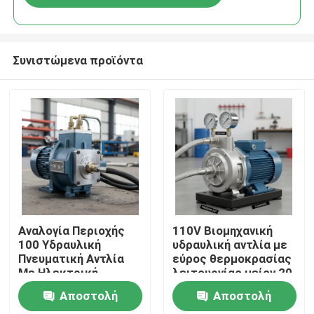
Συνιστώμενα προϊόντα
Σπίτι
Αναλογία Περιοχής
110V Βιομηχανική
100 Υδραυλική
υδραυλική αντλία με
Πνευματική Αντλία
εύρος θερμοκρασίας
Προϊόντα
Με Ηλεκτρική
λειτουργίας μείον 20
Χειροκίνητη Πηγή
°C έως 80 °C
Αποστολή
Αποστολή
Τροφοδοσίας Αέρα
Ανθεκτική
Βίντεο