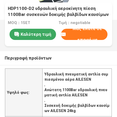
HDP1100-D2 υδραυλική αεροκίνητη πίεση
1100Bar συσκευών δοκιμής βαλβίδων καυσίμων
αντλιών
MOQ：1SET
Τιμή：negotiable
Μας ελάτε σε
Καλύτερη τιμή
επαφή με
Περιγραφή προϊόντων
Υδραυλική πνευματική αντλία συμ
πιεσμένου αέρα AILESEN
,
Ανώτατη 1100Bar υδραυλική πνευ
Υψηλό φως:
ματική αντλία AILESEN
,
Συσκευή δοκιμής βαλβίδων καυσίμ
ων AILESEN 24kg