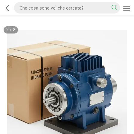
2
/
2