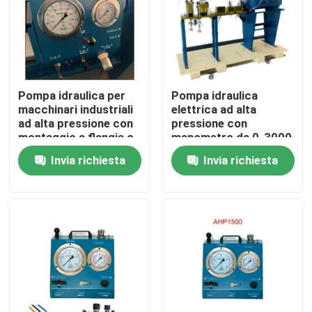
Pompa idraulica per
Pompa idraulica
macchinari industriali
elettrica ad alta
ad alta pressione con
pressione con
montaggio a flangia o
manometro da 0-3000
a base per
bar, ottimizzata per
Invia richiesta
Invia richiesta
funzionamento
sistemi di pompe
industriale
idrauliche
Casa.
Prodotti
Video