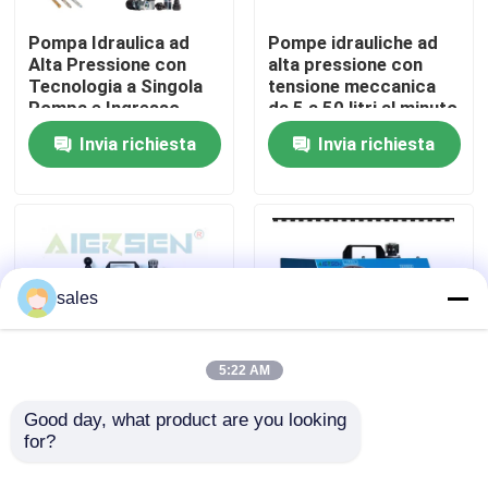
Pompa Idraulica ad
Pompe idrauliche ad
Su di noi
Alta Pressione con
alta pressione con
Tecnologia a Singola
tensione meccanica
Pompa e Ingresso
da 5 a 50 litri al minuto
Pneumatico 12 BSP
per l'industria
Visita alla fabbrica
Invia richiesta
Invia richiesta
Femmina e Letture
Manometro Analogico
Classe 10 per Uso
Controllo della qualità
Industriale
Notizie
sales
Chiedi un preventivo
5:22 AM
Pompa ad alta pressione idraulica
Good day, what product are you looking 
Outletsize 1/4 pollice
Pompa idraulica
for?
a 1 pollice pompa
manuale ad alta
idraulica ad alta
pressione alimentata
Pompa pneumatica idraulica