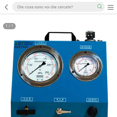
1
/
1