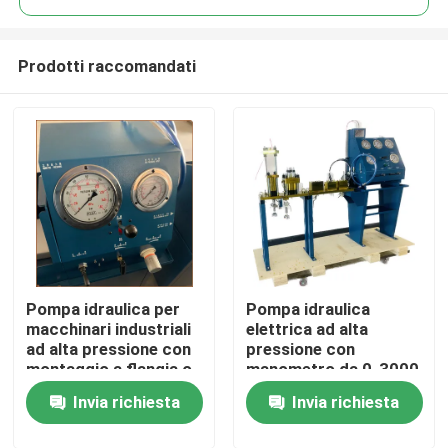
Prodotti raccomandati
Pompa idraulica per
Pompa idraulica
Casa.
macchinari industriali
elettrica ad alta
ad alta pressione con
pressione con
montaggio a flangia o
manometro da 0-3000
Prodotti
a base per
bar, ottimizzata per
Invia richiesta
Invia richiesta
funzionamento
sistemi di pompe
industriale
idrauliche
Video