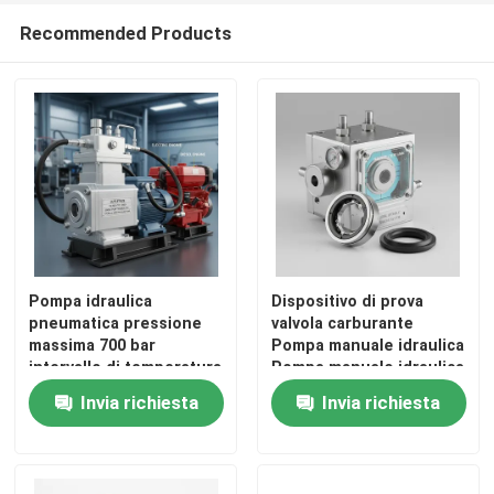
Recommended Products
Su di noi
Visita alla fabbrica
Controllo della qualità
Notizie
Pompa idraulica
Dispositivo di prova
pneumatica pressione
valvola carburante
Chiedi un preventivo
massima 700 bar
Pompa manuale idraulica
intervallo di temperatura
Pompa manuale idraulica
operativa da meno 20
e pneumatica
Invia richiesta
Invia richiesta
Pompa ad alta pressione idraulica
gradi Celsius a 80 gradi
Progettata per
Celsius
applicazioni di prova di
pressione
Pompa pneumatica idraulica