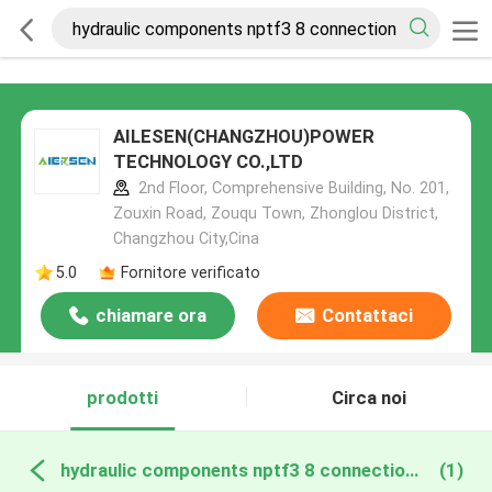
AILESEN(CHANGZHOU)POWER
TECHNOLOGY CO.,LTD
2nd Floor, Comprehensive Building, No. 201,
Zouxin Road, Zouqu Town, Zhonglou District,
Changzhou City,Cina
5.0
Fornitore verificato
chiamare ora
Contattaci
prodotti
Circa noi
hydraulic components nptf3 8 connection thread produzione online
(1)