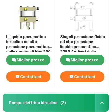
Il liquido pneumatico
Singoli pressione fluida
idraulico ad alta
ad alta pressione
pressione pneumatico
liquida pneumatica
della pompa di Hpv 200
2250 Antivari della
pompa 1974 Antivari
pompa di Hpv 150
Miglior prezzo
Miglior prezzo
Contattaci
Contattaci
Casa.
Prodotti
Pompa elettrica idraulica
(2)
Video