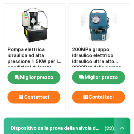
Su di noi
Visita alla fabbrica
Pompa elettrica
200MPa gruppo
Controllo della qualità
idraulica ad alta
idraulico elettrico
pressione 1.5KW per le
idraulico ultra alto
condizioni di lavoro
2000Bar della pompa
idrauliche
DC220V
Notizie
Miglior prezzo
Miglior prezzo
Chiedi un preventivo
Contattaci
Contattaci
Pompa ad alta pressione idraulica
Dispositivo della prova della valvola del combustibile
(22)
Pompa pneumatica idraulica