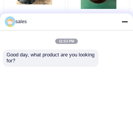
De turbo Hydraulische
Jack Piston Rod
Bout die van 680KN
Thread Hydraulic-
sales
Cilinderd600
Boutbrancard M36x4
Maximumopkrikken
voor de Zuigerstang
spannen
van S80mec
11:53 PM
Beste prijs
Beste prijs
Good day, what product are you looking 
for?
Contacteer ons
Contacteer ons
Bekijk meer
Thuis
Ongeveer ons
Contacteer ons
Desktop Site
Sitemap
Privacy Policy