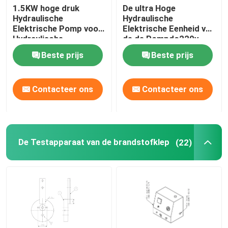
1.5KW hoge druk
De ultra Hoge
Hydraulische
Hydraulische
Elektrische Pomp voor
Elektrische Eenheid van
Hydraulische
de de Pompdc220v
Arbeidsvoorwaarden
Hydraulische Macht
Beste prijs
Beste prijs
van 200MPa 2000Bar
Contacteer ons
Contacteer ons
De Testapparaat van de brandstofklep
(22)