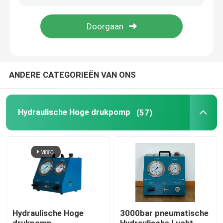
Over ons
Fabriekstocht
ANDERE CATEGORIEËN VAN ONS
Kwaliteitscontrole
Hydraulische Hoge drukpomp
(57)
Nieuws
Vraag een offerte
Hydraulische Hoge drukpomp
Hydraulische Hoge
3000bar pneumatische
Hydraulische Pneumatische Pomp