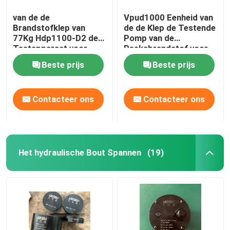
van de de
Vpud1000 Eenheid van
Brandstofklep van
de de Klep de Testende
77Kg Hdp1100-D2 de
Pomp van de
Testapparaat voor
Reeksbrandstof voor
Mcc de
Mcc Dieselmotor van
Beste prijs
Beste prijs
Dieselmotormeetapparaat
Meb Mec Mk
van Meb Mec Mk
Contacteer ons
Contacteer ons
Het hydraulische Bout Spannen
(19)