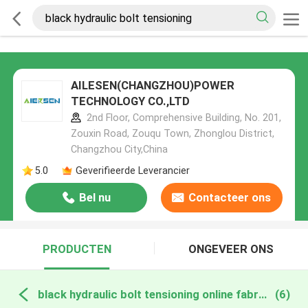
AILESEN(CHANGZHOU)POWER
TECHNOLOGY CO.,LTD
2nd Floor, Comprehensive Building, No. 201,
Zouxin Road, Zouqu Town, Zhonglou District,
Changzhou City,China
5.0
Geverifieerde Leverancier
Bel nu
Contacteer ons
PRODUCTEN
ONGEVEER ONS
black hydraulic bolt tensioning online fabricage
(6)