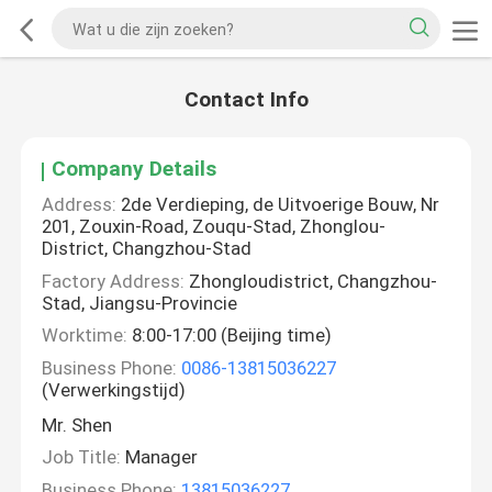
Contact Info
Company Details
Address:
2de Verdieping, de Uitvoerige Bouw, Nr
201, Zouxin-Road, Zouqu-Stad, Zhonglou-
District, Changzhou-Stad
Factory Address:
Zhongloudistrict, Changzhou-
Stad, Jiangsu-Provincie
Worktime:
8:00-17:00 (Beijing time)
Business Phone:
0086-13815036227
(Verwerkingstijd)
Mr. Shen
Job Title:
Manager
Business Phone:
13815036227