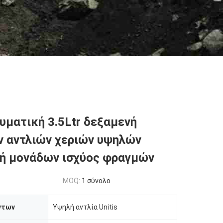
υματική 3.5Ltr δεξαμενή
 αντλιών χεριών υψηλών
ή μονάδων ισχύος φραγμών
MOQ:
1 σύνολο
ντων
Υψηλή αντλία Unitis