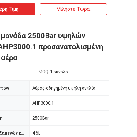
ερη Τιμή
Μιλήστε Τώρα.
 μονάδα 2500Bar υψηλών
AHP3000.1 προσανατολισμένη
 αέρα
MOQ:
1 σύνολο
ντων
Αέρας-οδηγημένη υψηλή αντλία
AHP3000.1
ση
2500Bar
Ικανότητα δεξαμενών καυσίμων
4.5L