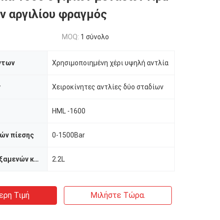
 αργιλίου φραγμός
MOQ:
1 σύνολο
ντων
Χρησιμοποιημένη χέρι υψηλή αντλία
ν
Χειροκίνητες αντλίες δύο σταδίων
HML -1600
ών πίεσης
0-1500Bar
Ικανότητα δεξαμενών καυσίμων
2.2L
ερη Τιμή
Μιλήστε Τώρα.