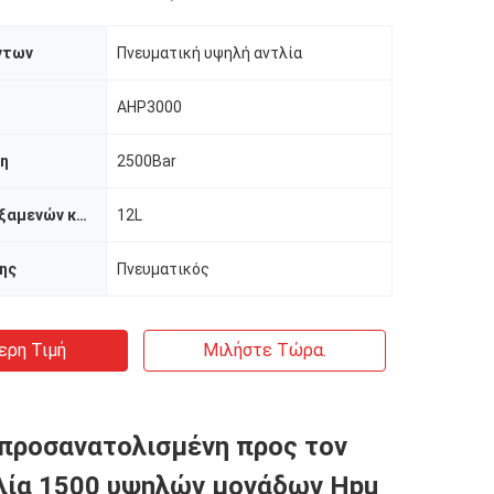
ντων
Πνευματική υψηλή αντλία
AHP3000
ση
2500Bar
Ικανότητα δεξαμενών καυσίμων
12L
ης
Πνευματικός
ερη Τιμή
Μιλήστε Τώρα.
προσανατολισμένη προς τον
λία 1500 υψηλών μονάδων Hpu