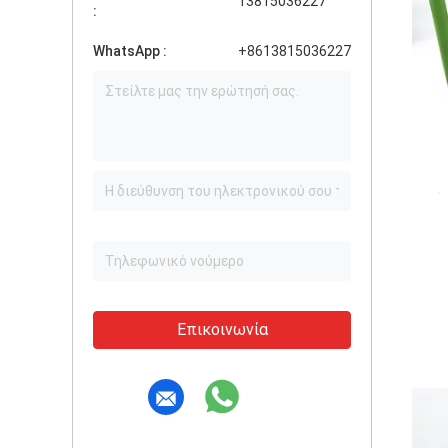
13815036227
:
WhatsApp :
+8613815036227
Επικοινωνία