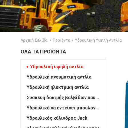
Αρχική Σελίδα
/
Προϊόντα
/
Υδραυλική Υψηλή Αντλία
ΌΛΑ ΤΑ ΠΡΟΪΌΝΤΑ
Υδραυλική υψηλή αντλία
Υδραυλική πνευματική αντλία
Υδραυλική ηλεκτρική αντλία
Συσκευή δοκιμής βαλβίδων καυσίμων
Υδραυλικό να εντείνει μπουλονιών
Υδραυλικός κύλινδρος Jack