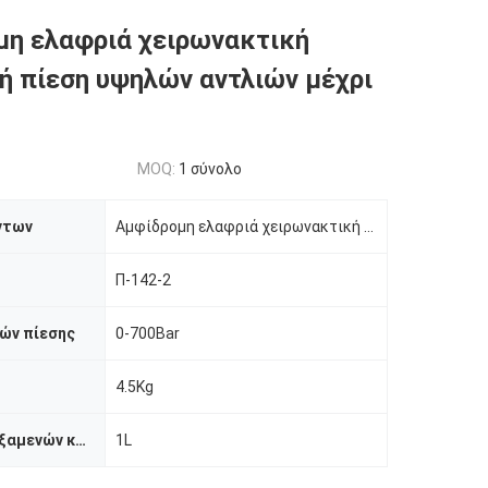
η ελαφριά χειρωνακτική
ή πίεση υψηλών αντλιών μέχρι
MOQ:
1 σύνολο
ντων
Αμφίδρομη ελαφριά χειρωνακτική υψηλή αντλία
Π-142-2
ών πίεσης
0-700Bar
4.5Kg
Ικανότητα δεξαμενών καυσίμων
1L