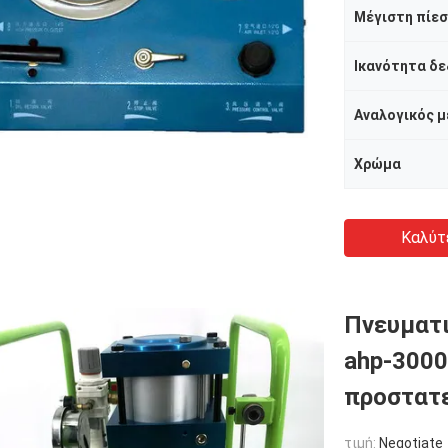
Μέγιστη πίε
Αναλογικός 
Χρώμα
Καλύτ
Πνευματι
ahp-300
προστατ
τιμή:
Negotiate