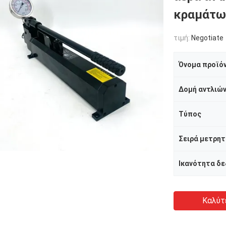
κραμάτων
τιμή:
Negotiate
Όνομα προϊό
Δομή αντλιώ
Τύπος
Σειρά μετρητ
Καλύτ