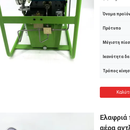
Όνομα προϊό
Πρότυπο
Μέγιστη πίε
Τρόπος κίνησ
Καλύτ
Ελαφριά 
αέρα αντ