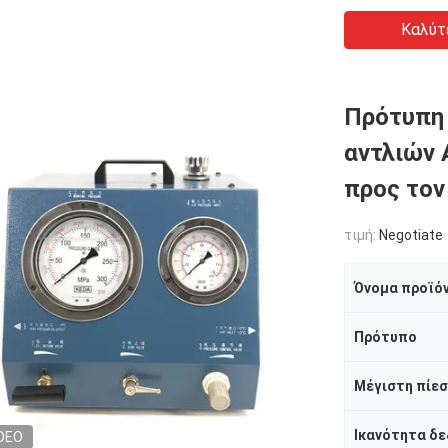
Καλύτ
Πρότυπη
αντλιών 
προς τον
τιμή:
Negotiate
Όνομα προϊό
Πρότυπο
Μέγιστη πίε
DEO