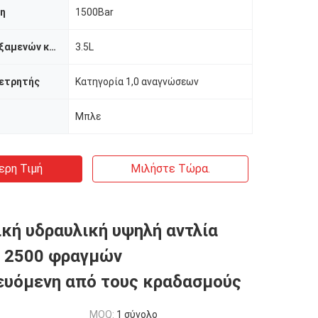
ση
1500Bar
Ικανότητα δεξαμενών καυσίμων
3.5L
μετρητής
Κατηγορία 1,0 αναγνώσεων
Μπλε
ερη Τιμή
Μιλήστε Τώρα.
κή υδραυλική υψηλή αντλία
0 2500 φραγμών
ευόμενη από τους κραδασμούς
MOQ:
1 σύνολο