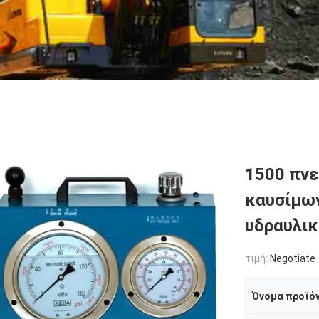
1500 πνε
καυσίμων
υδραυλικ
τιμή:
Negotiate
Όνομα προϊό