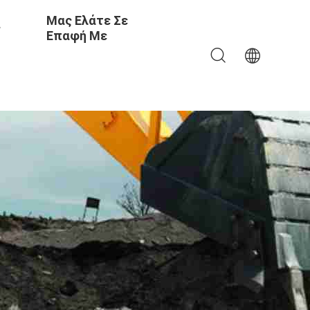
Μας Ελάτε Σε
ς
Επαφή Με