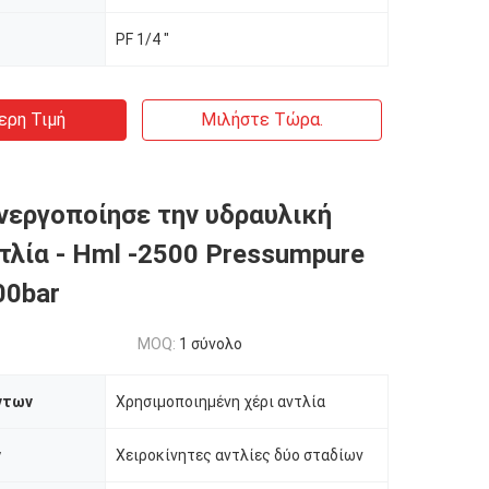
PF 1/4 ″
ερη Τιμή
Μιλήστε Τώρα.
ενεργοποίησε την υδραυλική
τλία - Hml -2500 Pressumpure
00bar
MOQ:
1 σύνολο
ντων
Χρησιμοποιημένη χέρι αντλία
ν
Χειροκίνητες αντλίες δύο σταδίων