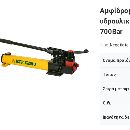
Αμφίδρομ
υδραυλικ
700Bar
τιμή:
Negotiate
Όνομα προϊό
Τύπος
Σειρά μετρητ
G.W.