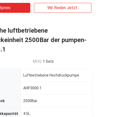
tpreis
Wir Reden Jetzt.
che luftbetriebene
keinheit 2500Bar der pumpen-
.1
MOQ:
1 Satz
Luftbetriebene Hochdruckpumpe
AHP3000.1
uck
2500Bar
kkapazität
4.5L