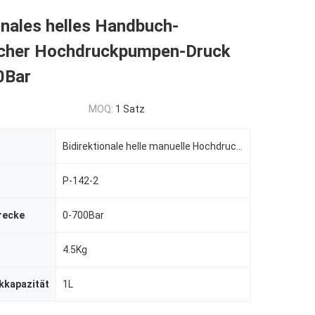
onales helles Handbuch-
scher Hochdruckpumpen-Druck
0Bar
MOQ:
1 Satz
Bidirektionale helle manuelle Hochdruckpumpe
P-142-2
recke
0-700Bar
4.5Kg
kkapazität
1L