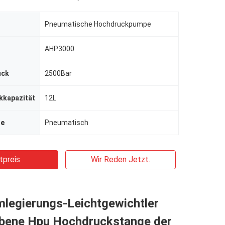
Pneumatische Hochdruckpumpe
AHP3000
uck
2500Bar
kkapazität
12L
se
Pneumatisch
tpreis
Wir Reden Jetzt.
mlegierungs-Leichtgewichtler
iebene Hpu Hochdruckstange der