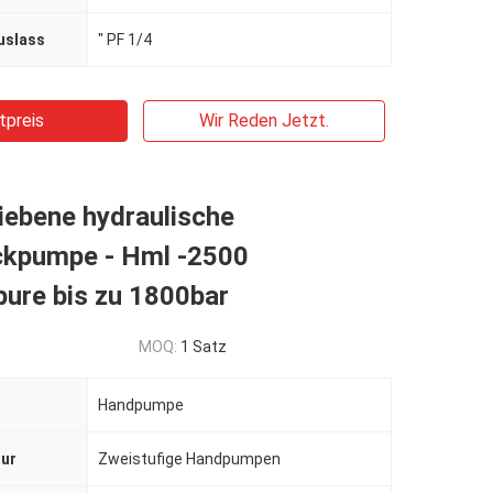
uslass
″ PF 1/4
tpreis
Wir Reden Jetzt.
iebene hydraulische
kpumpe - Hml -2500
ure bis zu 1800bar
MOQ:
1 Satz
Handpumpe
ur
Zweistufige Handpumpen