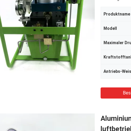
Produktname
Modell
Maximaler Dr
Kraftstofftan
Antriebs-Wei
Bes
Aluminiu
luftbetr