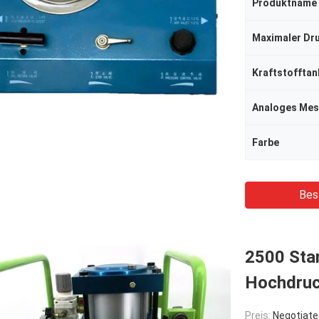
Produktname
Maximaler Dr
Kraftstofftan
Analoges Mes
Farbe
Bes
2500 Sta
Hochdruc
Preis:
Negotiate