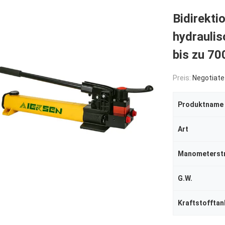
Bidirekti
hydrauli
bis zu 70
Preis:
Negotiate
Produktname
Art
Manometerst
G.W.
Kraftstofftan