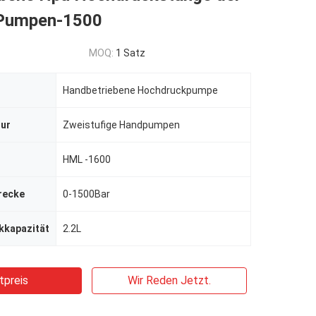
-Pumpen-1500
MOQ:
1 Satz
Handbetriebene Hochdruckpumpe
ur
Zweistufige Handpumpen
HML -1600
recke
0-1500Bar
kkapazität
2.2L
tpreis
Wir Reden Jetzt.