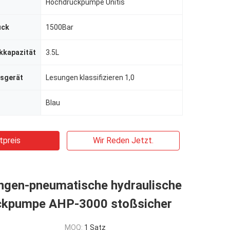
Hochdruckpumpe Unitis
uck
1500Bar
kkapazität
3.5L
sgerät
Lesungen klassifizieren 1,0
Blau
tpreis
Wir Reden Jetzt.
ngen-pneumatische hydraulische
kpumpe AHP-3000 stoßsicher
MOQ:
1 Satz