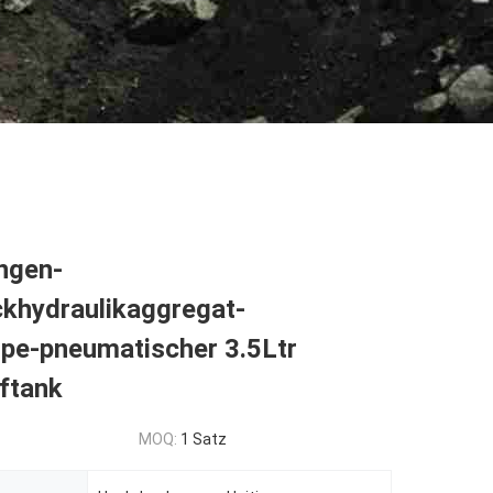
ngen-
khydraulikaggregat-
e-pneumatischer 3.5Ltr
ftank
MOQ:
1 Satz