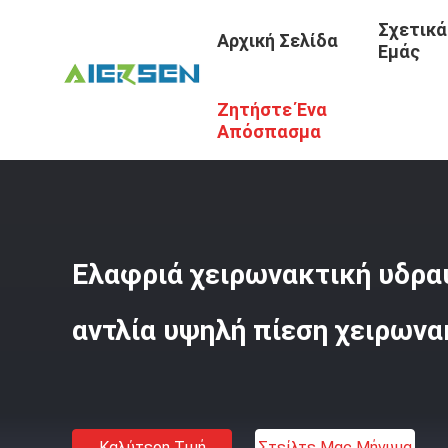
Σχετικά
Αρχική Σελίδα
Εμάς
Ζητήστε Ένα
Αρχική Σελίδα
/
Προϊόντα
/
Υδραυλική Υψηλή Αντλία
/
Απόσπασμα
Ελαφριά χειρωνακτική υδρα
αντλία υψηλή πίεση χειρωνα
Καλύτερη Τιμή
Στείλτε Μας Μήνυμα