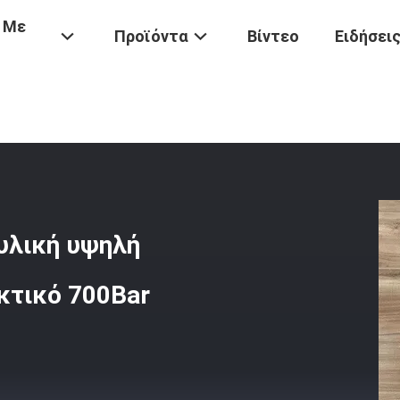
 Με
Προϊόντα
Βίντεο
Ειδήσει
Ελαφριά Χειρωνακτική Υδραυλική Υψηλή Αντλία Υψηλή Πίεση Χειρων
υλική υψηλή
κτικό 700Bar