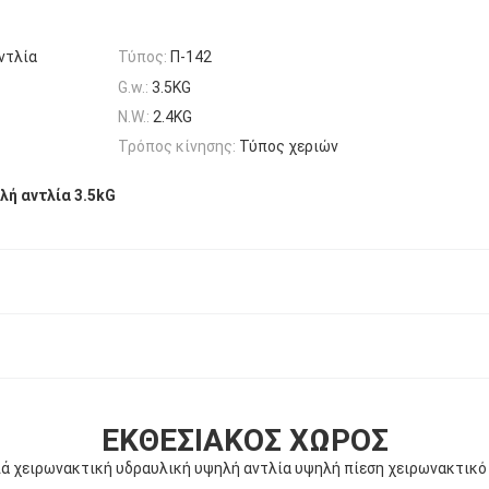
ντλία
Τύπος:
Π-142
G.w.:
3.5KG
N.W.:
2.4KG
Τρόπος κίνησης:
Τύπος χεριών
λή αντλία 3.5kG
ΕΚΘΕΣΙΑΚΌΣ ΧΏΡΟΣ
ά χειρωνακτική υδραυλική υψηλή αντλία υψηλή πίεση χειρωνακτικό