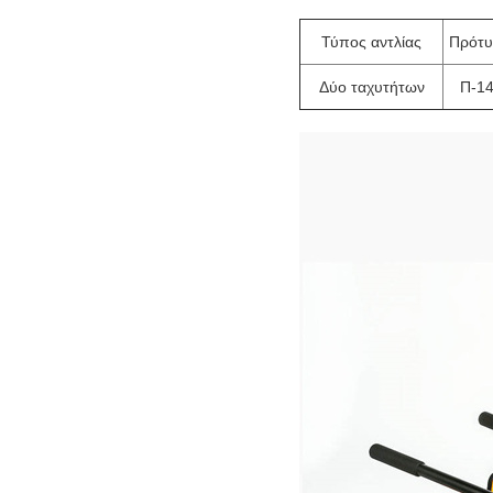
Τύπος αντλίας
Πρότ
Δύο ταχυτήτων
Π-1