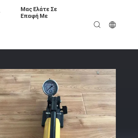
Μας Ελάτε Σε
ς
Επαφή Με
ακτικό 700Bar