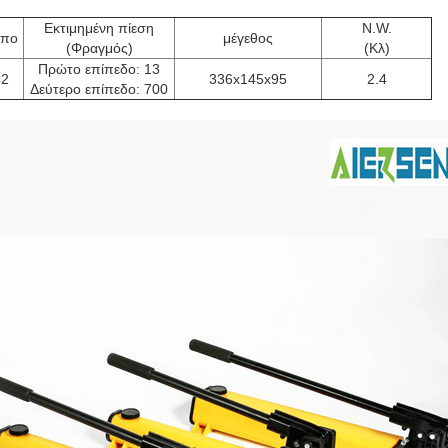
Εκτιμημένη πίεση
N.W.
υπο
μέγεθος
(Φραγμός)
(Κλ)
Πρώτο επίπεδο: 13
42
336x145x95
2.4
Δεύτερο επίπεδο: 700