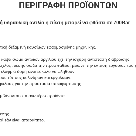
ΠΕΡΙΓΡΑΦΉ ΠΡΟΪΌΝΤΩΝ
ή υδραυλική αντλία η πίεση μπορεί να φθάσει σε 700Bar
στική δεξαμενή καυσίμων εφαρμοσμένης μηχανικής.
 κάψα σώμα αντλιών αργιλίου έχει την ισχυρή αντίσταση διάβρωσης.
οχλός πίεσης σώζει την προσπάθεια, μειώνει την ένταση εργασίας του χ
 ελαφριά δομή είναι εύκολο να φληθούν.
ους τύπους κυλίνδρων και εργαλείων.
άλειας για την προστασία υπερφόρτωσης.
αμβάνονται στα ανωτέρω προϊόντα
ίεσης
 εάν είναι απαραίτητο.