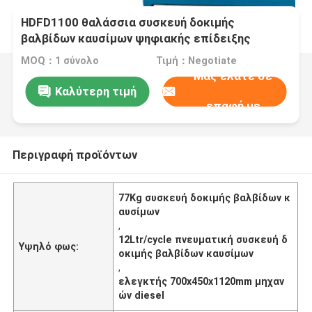
HDFD1100 θαλάσσια συσκευή δοκιμής
βαλβίδων καυσίμων ψηφιακής επίδειξης
MOQ：1 σύνολο
Τιμή：Negotiate
Μας ελάτε σε
Καλύτερη τιμή
επαφή με
Περιγραφή προϊόντων
77Kg συσκευή δοκιμής βαλβίδων κ
αυσίμων
,
12Ltr/cycle πνευματική συσκευή δ
Υψηλό φως:
οκιμής βαλβίδων καυσίμων
,
ελεγκτής 700x450x1120mm μηχαν
ών diesel