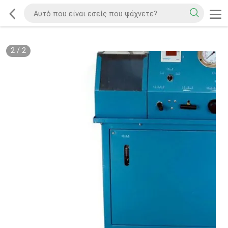
2
/
2