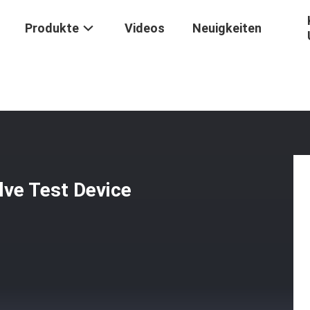
Produkte
Videos
Neuigkeiten
/
Digitalanzeige Marine Fuel Valve Test Device HDFD1100
lve Test Device