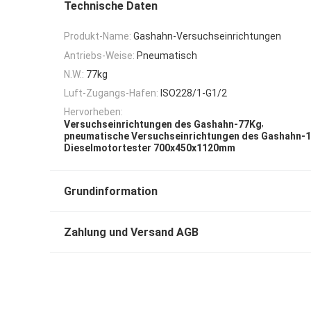
Technische Daten
Produkt-Name:
Gashahn-Versuchseinrichtungen
Antriebs-Weise:
Pneumatisch
N.W.:
77kg
Luft-Zugangs-Hafen:
ISO228/1-G1/2
Hervorheben:
,
Versuchseinrichtungen des Gashahn-77Kg
pneumatische Versuchseinrichtungen des Gashahn-1
Dieselmotortester 700x450x1120mm
Grundinformation
Zahlung und Versand AGB