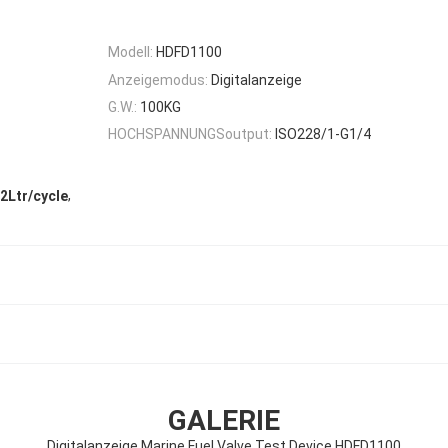
Modell:
HDFD1100
Anzeigemodus:
Digitalanzeige
G.W.:
100KG
HOCHSPANNUNGSoutput:
ISO228/1-G1/4
,
2Ltr/cycle
GALERIE
Digitalanzeige Marine Fuel Valve Test Device HDFD1100