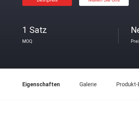
1 Satz
N
MOQ
Pre
Eigenschaften
Galerie
Produkt-