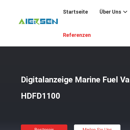
Startseite
Über Uns
Startseite
/
Produkte
/
Gashahn-Versuchseinrichtungen
Referenzen
Digitalanzeige Marine Fuel Va
HDFD1100
Bestpreis
Mailen Sie Uns