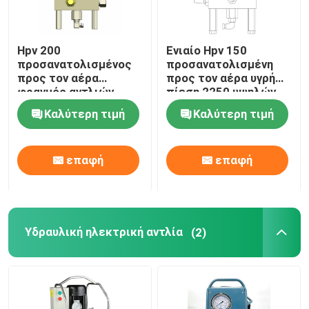
Hpv 200
Ενιαίο Hpv 150
προσανατολισμένος
προσανατολισμένη
προς τον αέρα
προς τον αέρα υγρή
φραγμός αντλιών
πίεση 2250 υψηλών
1974 υψηλών
ρευστή αντλιών
Καλύτερη τιμή
Καλύτερη τιμή
υδραυλικός
φραγμός
πνευματικός αντλιών
υγρός
επαφή
επαφή
Υδραυλική ηλεκτρική αντλία
(2)