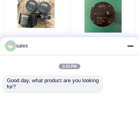
Στροβιλο υδραυλικό
Υδραυλικό φορείο
μπουλόνι 680KN που
M36x4 μπουλονιών
sales
εντείνει τη μέγιστη
νημάτων ράβδων
ανύψωση κυλίνδρων
εμβόλων του Jack για
D600
τη ράβδο εμβόλων
3:33 PM
Καλύτερη τιμή
Καλύτερη τιμή
S80mec
Good day, what product are you looking 
for?
επαφή
επαφή
Δείτε περισσότερων
Αρχική Σελίδα
Περίπου εμείς
επαφή
Desktop Site