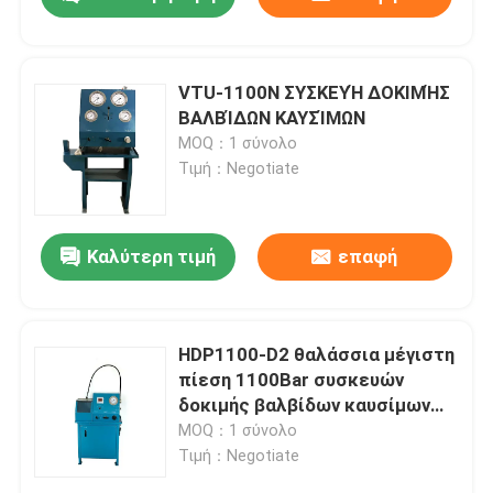
VTU-1100N ΣΥΣΚΕΥΉ ΔΟΚΙΜΉΣ
ΒΑΛΒΊΔΩΝ ΚΑΥΣΊΜΩΝ
MOQ：1 σύνολο
Τιμή：Negotiate
Καλύτερη τιμή
επαφή
Σπίτι
HDP1100-D2 θαλάσσια μέγιστη
πίεση 1100Bar συσκευών
δοκιμής βαλβίδων καυσίμων
Προϊόντα
100Kg
MOQ：1 σύνολο
Τιμή：Negotiate
Βίντεο