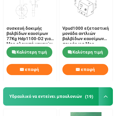
συσκευή δοκιμής
Vpud1000 εξεταστική
βαλβίδων καυσίμων
μονάδα αντλιών
77Kg Hdp1100-D2 για
βαλβίδων καυσίμων
Mcc ελεγκτή μηχανών
σειράς για Mcc
diesel Meb Mec MK
μηχανή diesel Meb Mec
Καλύτερη τιμή
Καλύτερη τιμή
MK
επαφή
επαφή
Υδραυλικό να εντείνει μπουλονιών
(19)