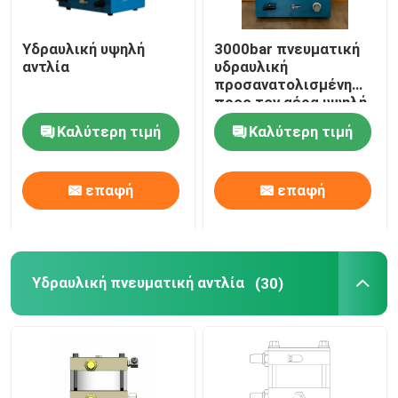
Εργαλεία διαχωριστών φλαντζών
Υδραυλική υψηλή
3000bar πνευματική
αντλία
υδραυλική
προσανατολισμένη
Υδραυλικά συστατικά
προς τον αέρα υψηλή
αντλία
Καλύτερη τιμή
Καλύτερη τιμή
Εργαλείο ανιχνευτών αερίου
επαφή
επαφή
2 μέρη μηχανών diesel κτυπήματος
4 μέρη μηχανών diesel κτυπήματος
Υδραυλική πνευματική αντλία
(30)