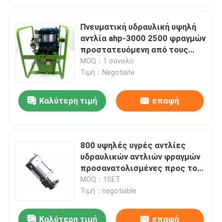
Πνευματική υδραυλική υψηλή
αντλία ahp-3000 2500 φραγμών
προστατευόμενη από τους
κραδασμούς
MOQ：1 σύνολο
Τιμή：Negotiate
Καλύτερη τιμή
επαφή
800 υψηλές υγρές αντλίες
υδραυλικών αντλιών φραγμών
προσανατολισμένες προς τον
αέρα πνευματικές
MOQ：1SET
τροφοδοτημένες
Τιμή：negotiable
Καλύτερη τιμή
επαφή