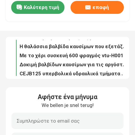
Καλύτερη τιμή
επαφή
200Nm αεροκίνητο ροπής εργαλείο δύναμης γαλλικών κλειδιών χρησιμοποιημένο χέρι και για τη σκλήρυνση και Uns
Πίεση εργασίας υδραυλικών τμημάτων βαλβίδων υψηλών ρυθμιστικών βαλβίδων ανοξείδωτου 700Bar
Σχετικά με εμάς
150MPa υψηλή σύζευξη πίεση της υδραυλικής γρήγορης σύζευξης 1500 φραγμών
1500Bar η υδραυλική σύζευξη συνδέει υπερβολική πίεση υδραυλικών συστατικών
Επισκεψή εργοστασίου
Η θαλάσσια βαλβίδα καυσίμων που εξετάζει hdp1100-2 είναι κατάλληλη για τον εγχυτήρα MAN35-98
Με το χέρι συσκευή 600 φραγμός vtu-H001 δοκιμής βαλβίδων καυσίμων για τη βοηθητική θαλάσσια μηχανή diesel
Έλεγχος ποιότητας
Δοκιμή βαλβίδων καυσίμων για τις αργόστροφες μηχανές diesel υψηλής δύναμης vtu1100-ν
CEJB125 υπερβολικά υδραυλικά τμήματα 2500Bar υψηλών υδραυλικά γρήγορα συζεύξεων
Ειδήσεις
Εξαιρετικά υψηλή υδραυλική μονάδα ισχύος 2000Bar αντλιών DC220V 200MPa υδραυλική ηλεκτρική
1500 πνευματική 3.5Ltr δεξαμενή καυσίμων αντλιών χεριών υψηλών υδραυλική μονάδων ισχύος φραγμών
Ζητήστε μια προσφορά
Αφήστε ένα μήνυμα
Φορητή πνευματική αντλία υψηλών αντλιών 2900 φραγμών μπλε υδραυλική για το αμπάρωμα έντασης
We bellen je snel terug!
Μαύρο μπουλόνι του υδραυλικού Jack μηχανών diesel που εντείνει το φορείο μπουλονιών
Υδραυλική υψηλή αντλία
Πνευματική υδραυλική δύναμη υψηλών αντλιών 2800 φραγμών που προβλέπει την ανύψωση έντασης
Μπλε μονάδα υψηλών πνευματική αντλιών για την εξέταση μηχανών αμπαρώματος
Υδραυλική πνευματική αντλία
Η πνευματική συσκευή δοκιμής βαλβίδων καυσίμων μπορεί να εξετάσει το άτομο Mk98 με το μετρητή πίεσης δεικτών