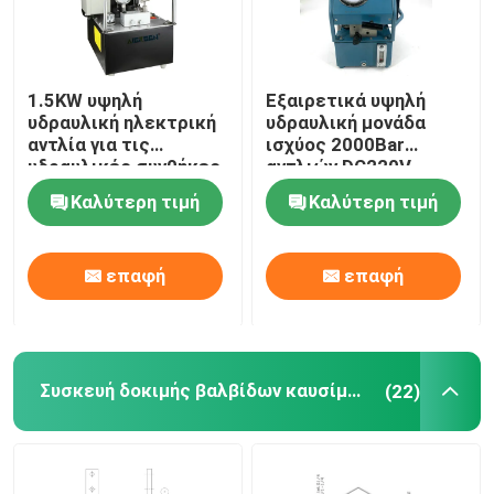
1.5KW υψηλή
Εξαιρετικά υψηλή
υδραυλική ηλεκτρική
υδραυλική μονάδα
αντλία για τις
ισχύος 2000Bar
υδραυλικές συνθήκες
αντλιών DC220V
εργασίας
200MPa υδραυλική
Καλύτερη τιμή
Καλύτερη τιμή
ηλεκτρική
επαφή
επαφή
Συσκευή δοκιμής βαλβίδων καυσίμων
(22)