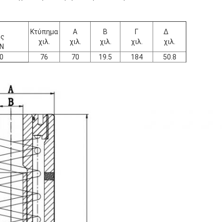
Κτύπημα
Α
Β
Γ
Δ
ης
χιλ.
χιλ.
χιλ.
χιλ.
χιλ.
N
0
76
70
19.5
184
50.8