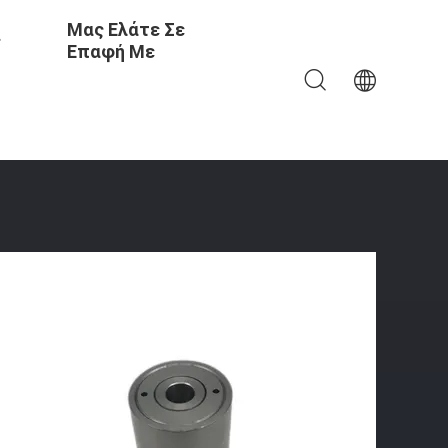
Μας Ελάτε Σε
ς
Επαφή Με
k Κοίλο Για Τον Ιατρικό Εξοπλισμό Τροφίμων