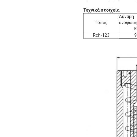
Τεχνικά στοιχεία
Δύναμη
Τύπος
ανύψωσ
K
Rch-123
9