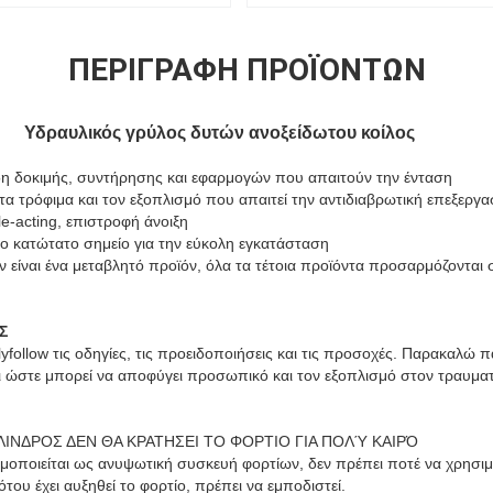
ΠΕΡΙΓΡΑΦΉ ΠΡΟΪΌΝΤΩΝ
Υδραυλικός γρύλος δυτών ανοξείδωτου κοίλος
ίδη δοκιμής, συντήρησης και εφαρμογών που απαιτούν την ένταση
 τα τρόφιμα και τον εξοπλισμό που απαιτεί την αντιδιαβρωτική επεξεργα
le-acting, επιστροφή άνοιξη
ο κατώτατο σημείο για την εύκολη εγκατάσταση
ν είναι ένα μεταβλητό προϊόν, όλα τα τέτοια προϊόντα προσαρμόζονται 
Σ
yfollow τις οδηγίες, τις προειδοποιήσεις και τις προσοχές. Παρακαλώ 
ι ώστε μπορεί να αποφύγει προσωπικό και τον εξοπλισμό στον τραυματι
ΛΙΝΔΡΟΣ ΔΕΝ ΘΑ ΚΡΑΤΗΣΕΙ ΤΟ ΦΟΡΤΙΟ ΓΙΑ ΠΟΛΎ ΚΑΙΡΌ
ιμοποιείται ως ανυψωτική συσκευή φορτίων, δεν πρέπει ποτέ να χρησι
του έχει αυξηθεί το φορτίο, πρέπει να εμποδιστεί.