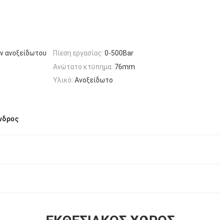
ν ανοξείδωτου
Πίεση εργασίας:
0-500Bar
Ανώτατο κτύπημα:
76mm
Υλικό:
Ανοξείδωτο
ινδρος