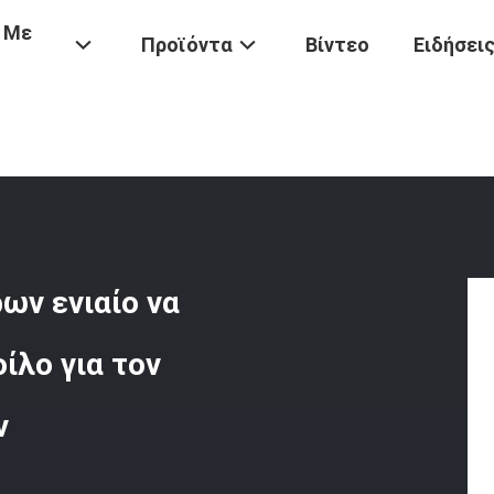
 Με
Προϊόντα
Βίντεο
Ειδήσει
/
SS 76mm Υδραυλικό Κυλίνδρων Ενιαίο Να Ενεργήσει Δυτών Του Jac
ων ενιαίο να
ίλο για τον
ν