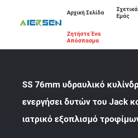
Σχετικά
Αρχική Σελίδα
Εμάς
Ζητήστε Ένα
Αρχική Σελίδα
/
Προϊόντα
/
Υδραυλικός Κύλινδρος Jack
Απόσπασμα
SS 76mm υδραυλικό κυλίνδρ
ενεργήσει δυτών του Jack κο
ιατρικό εξοπλισμό τροφίμω