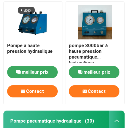
Pompe à haute
pompe 3000bar à
pression hydraulique
haute pression
pneumatique
hydraulique
pneumatique
meilleur prix
meilleur prix
À la maison
Contact
Contact
Produits
Pompe pneumatique hydraulique
(30)
Vidéos