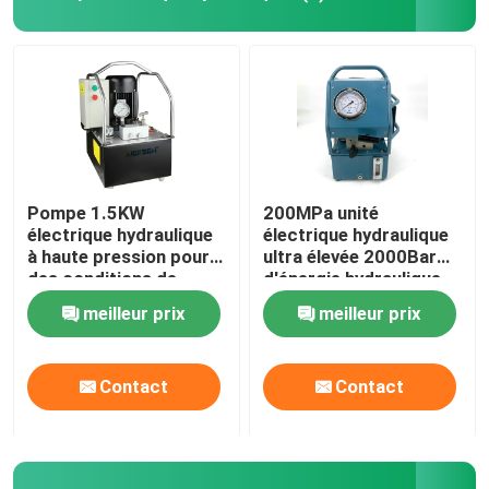
Pompe électrique hydraulique
Dispositif d'essai de valve de carburant
Tendre hydraulique de boulon
Pompe 1.5KW
200MPa unité
électrique hydraulique
électrique hydraulique
à haute pression pour
ultra élevée 2000Bar
Cylindre hydraulique Jack
des conditions de
d'énergie hydraulique
travail hydrauliques
de la pompe DC220V
meilleur prix
meilleur prix
clés dynamométriques hydrauliques
Contact
Contact
Clé dynamométrique pneumatique
Clés dynamométriques électriques