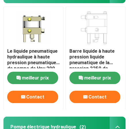
À propos de nous
Visite de l'usine
Le liquide pneumatique
Barre liquide à haute
Contrôle de la qualité
hydraulique à haute
pression liquide
pression pneumatique
pneumatique de la
de pompe de Hpv 200
pression 2250 de
Nouvelles
pompe la barre 1974
pompe de Hpv 150
meilleur prix
meilleur prix
simples
Demandez un devis
Contact
Contact
Pompe à haute pression hydraulique
Pompe pneumatique hydraulique
Pompe électrique hydraulique
(2)