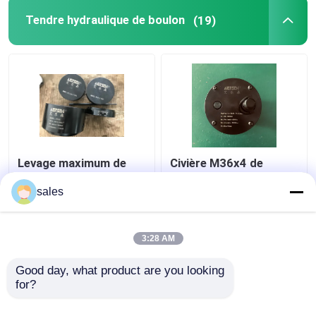
Tendre hydraulique de boulon
(19)
Levage maximum de
Civière M36x4 de
tension du cylindre
boulon de Jack Piston
D600 de boulon
Rod Thread Hydraulic
sales
hydraulique de Turbo
pour le de piston tige
680KN
de S80mec
meilleur prix
meilleur prix
3:28 AM
Good day, what product are you looking 
Contact
Contact
for?