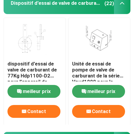
Dispositif d'essai de valve de carburant
(22)
Outils de séparateur de bride
Éléments hydrauliques
Outil de détecteur de gaz
dispositif d'essai de
Unité de essai de
valve de carburant de
pompe de valve de
2 pièces de moteur diesel de course
77Kg Hdp1100-D2
carburant de la série
pour l'appareil de
Vpud1000 pour le
contrôle de moteur
moteur diesel de MCC
4 pièces de moteur diesel de course
meilleur prix
meilleur prix
diesel de MCC Meb
Meb Mec Mk
Mec Mk
Contact
Contact