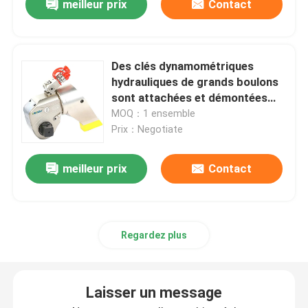
meilleur prix
Contact
Des clés dynamométriques
hydrauliques de grands boulons
sont attachées et démontées
utilisant le poids léger en
MOQ：1 ensemble
aluminium
Prix：Negotiate
meilleur prix
Contact
Regardez plus
Laisser un message