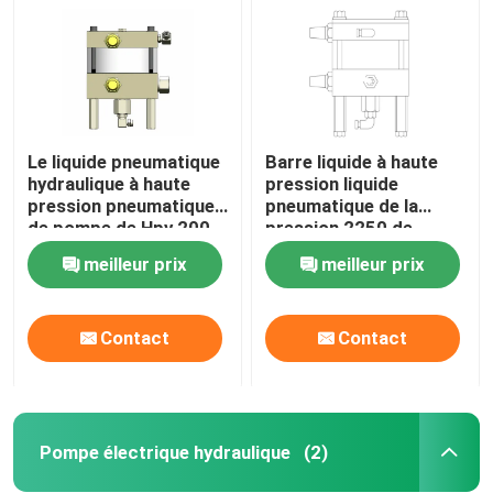
Le liquide pneumatique
Barre liquide à haute
hydraulique à haute
pression liquide
pression pneumatique
pneumatique de la
de pompe de Hpv 200
pression 2250 de
pompe la barre 1974
pompe de Hpv 150
meilleur prix
meilleur prix
simples
Contact
Contact
À la maison
Produits
Pompe électrique hydraulique
(2)
Vidéos