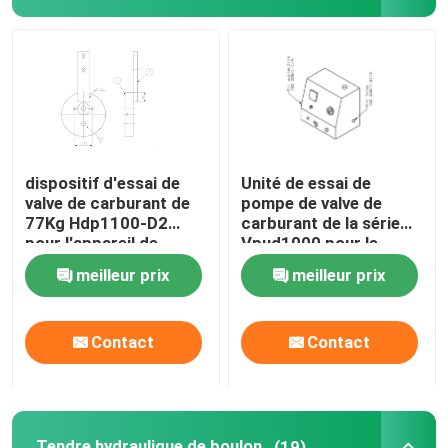
Pompe électrique hydraulique
Dispositif d'essai de valve de carburant
Tendre hydraulique de boulon
dispositif d'essai de
Unité de essai de
valve de carburant de
pompe de valve de
77Kg Hdp1100-D2
carburant de la série
Cylindre hydraulique Jack
pour l'appareil de
Vpud1000 pour le
contrôle de moteur
moteur diesel de MCC
meilleur prix
meilleur prix
diesel de MCC Meb
Meb Mec Mk
Mec Mk
clés dynamométriques hydrauliques
Contact
Contact
Clé dynamométrique pneumatique
Clés dynamométriques électriques
Tendre hydraulique de boulon
(19)