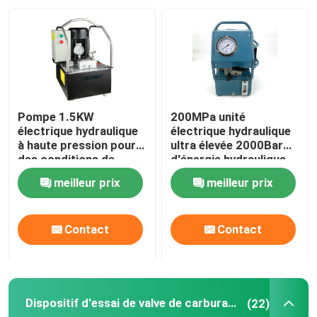
À propos de nous
Visite de l'usine
Pompe 1.5KW
200MPa unité
Contrôle de la qualité
électrique hydraulique
électrique hydraulique
à haute pression pour
ultra élevée 2000Bar
des conditions de
d'énergie hydraulique
travail hydrauliques
de la pompe DC220V
Nouvelles
meilleur prix
meilleur prix
Demandez un devis
Contact
Contact
Pompe à haute pression hydraulique
Dispositif d'essai de valve de carburant
(22)
Pompe pneumatique hydraulique