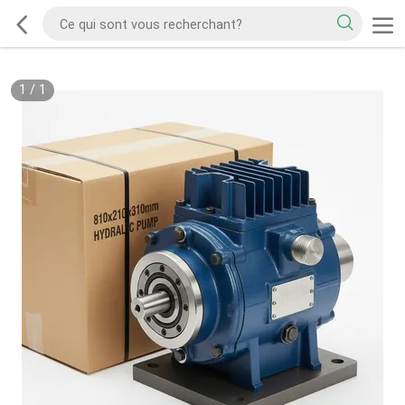
1
/
1