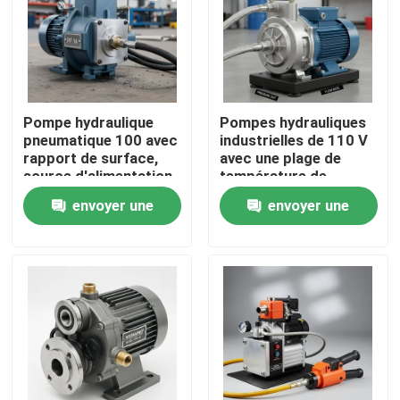
Pompe hydraulique
Pompes hydrauliques
pneumatique 100 avec
industrielles de 110 V
rapport de surface,
avec une plage de
source d'alimentation
température de
électrique manuelle à
fonctionnement de
envoyer une
envoyer une
air comprimé et
moins 20 °C à 80 °C
rapport de
Construction durable
demande
demande
compression 1282
à long terme
conçue pour le
À la maison
fonctionnement
Produits
Vidéos