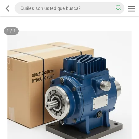
1
/
1