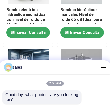
Bomba eléctrica
Bombas hidráulicas
Sobre nosotros
hidráulica neumática
manuales Nivel de
con nivel de ruido de
ruido 65 dB Ideal para
65 DB y caudal de 5
control de precisión y
Lmin Adecuada para
operación duradera en
Recorrido por la fábrica
Enviar Consulta
Enviar Consulta
aplicaciones
diversas industrias
neumáticas
Control de calidad
Noticias
sales
Solicitar una cita
7:34 AM
Bomba de alta presión hidráulica
Good day, what product are you looking 
Máquina bomba
Dispositivo de prueba
for?
hidráulica neumática
de válvula de
presión máxima de
combustible Bomba
Bomba neumática hidráulica