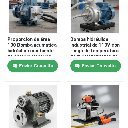
Proporción de área
Bomba hidráulica
100 Bomba neumática
industrial de 110V con
hidráulica con fuente
rango de temperatura
de energía eléctrica
de funcionamiento de
manual impulsada por
menos 20 °C a 80 °C
Enviar Consulta
Enviar Consulta
aire y relación de
Construcción
compresión 1282
duradera a largo plazo
Diseñada para el
funcionamiento
En casa
Productos
Los vídeos