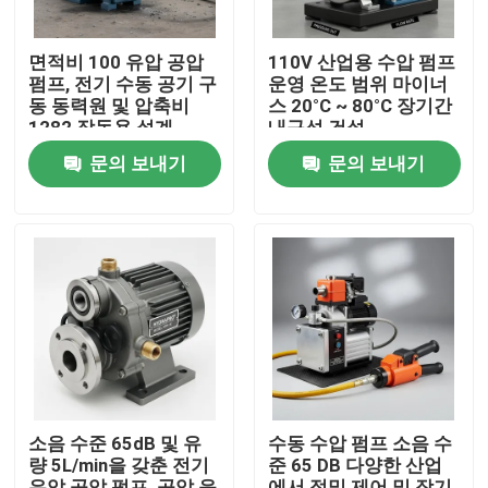
면적비 100 유압 공압
110V 산업용 수압 펌프
펌프, 전기 수동 공기 구
운영 온도 범위 마이너
동 동력원 및 압축비
스 20°C ~ 80°C 장기간
1282 작동용 설계
내구성 건설
문의 보내기
문의 보내기
집
제품
소음 수준 65dB 및 유
수동 수압 펌프 소음 수
량 5L/min을 갖춘 전기
준 65 DB 다양한 산업
비디오
유압 공압 펌프, 공압 응
에서 정밀 제어 및 장기