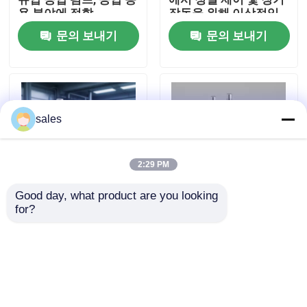
용 분야에 적합
작동을 위해 이상적입
니다.
문의 보내기
문의 보내기
우리 에 관한 것
공장 투어
sales
품질 관리
2:29 PM
뉴스
Good day, what product are you looking 
for?
기계 유압 공압 펌프 최
연료 밸브 테스트 장치
인용 을 요청 하십시오
대 압력 700 bar 작동
수압 수동 펌프 수압 및
온도 범위 -20°C ~
공기 수동 펌프 압력 테
80°C
스트 응용 프로그램을
수력 고압 펌프
위해 설계
문의 보내기
문의 보내기
수력 공기압 펌프