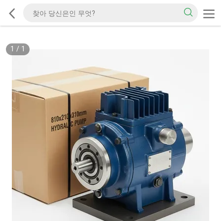
1
/
1