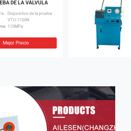
UEBA DE LA VÁLVULA
Nombre de producto:
Dispositivo de la prueba de la válvula del combustible
VTU-1100N
ima:
110MPa
Mejor Precio