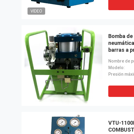
VIDEO
Bomba de a
neumática
barras a 
Modelo:
Presión máx
VTU-1100
COMBUSTI