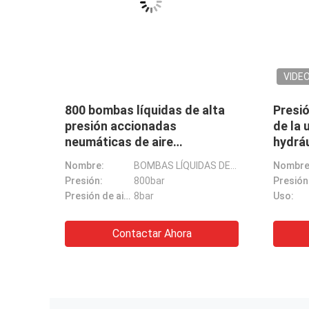
 de
2l/Min Fuel Valve Test Device
perno
x
HDP1100-X para la RT-flexión
de es
0 KN
W-X Common Rail Engines de
12000
WäRtsilä
neumát
Nombre de producto:
Dispositivo de la prueba de la válvula del combustible
Modelo:
HDP1100-X
Manera de la impulsión:
Neumático
Contactar Ahora