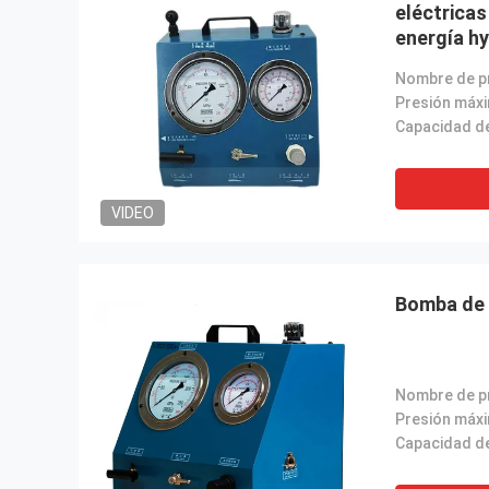
eléctricas
energía hy
hydráulica
Presión máx
VIDEO
Bomba de a
Presión máx