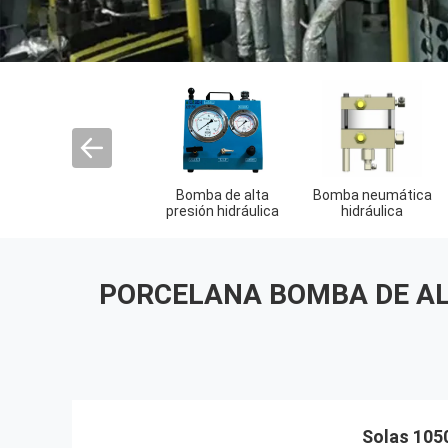
llaves de esfuerzo
Llave de esfuerzo
Llaves de
de torsión
de torsión
esfuerzo de
hidráulicas
neumática
torsión eléctricas
PORCELANA BOMBA DE AL
Solas 1050