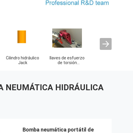
2 piezas del motor
4 piezas del motor
Bomba de alta
diesel del
diesel del
presión hidráulica
movimiento
movimiento
A NEUMÁTICA HIDRÁULICA
Bomba neumática portátil de