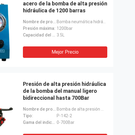
acero de la bomba de alta presión
hidráulica de 1200 barras
Nombre de producto:
Bomba neumática hidráulica de alta presión
Presión máxima:
1200bar
Capacidad del depósito de gasolina:
3.5L
Mejor Precio
Presión de alta presión hidráulica
de la bomba del manual ligero
bidireccional hasta 700Bar
Nombre de producto:
Bomba de alta presión manual ligera bidireccional
Tipo:
P-142-2
Gama del indicador de presión:
0-700Bar