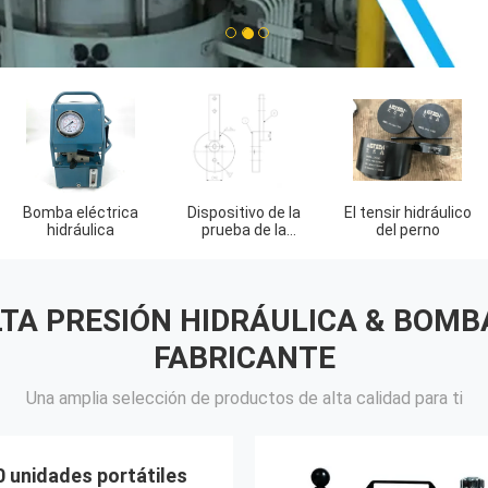
1
2
3
Herramientas del
Componentes
Herramienta del
separador del
hydráulicos
detector de gas
reborde
TA PRESIÓN HIDRÁULICA & BOMB
FABRICANTE
Una amplia selección de productos de alta calidad para ti
 unidades portátiles