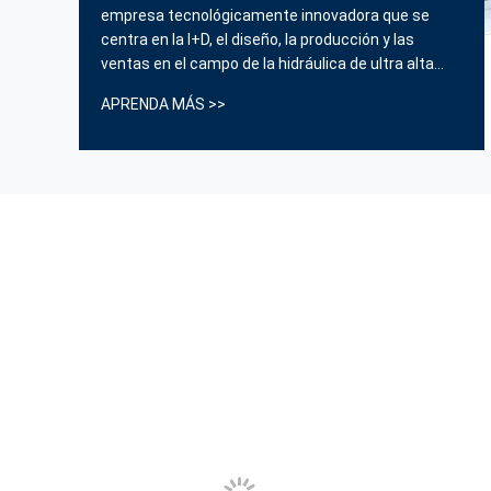
empresa tecnológicamente innovadora que se
centra en la I+D, el diseño, la producción y las
ventas en el campo de la hidráulica de ultra alta
presión. Desde su creación, la empresa siempre se
APRENDA MÁS >>
ha adherido al principio de la orientación al talento y
la honestidad. Productos y aplicaciones principales
...