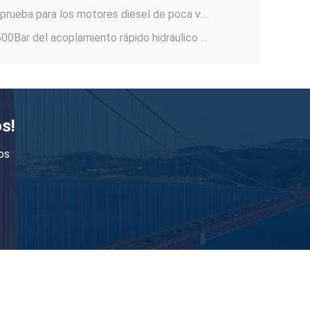
Bomba neumática portátil de la bomba de alta presión hidráulica azul de 2900 barras para el empernado de la tensión
olt Stretcher hidráulico del motor diesel
El dispositivo neumático de la prueba de la válvula del combustible puede probar al hombre Mk98 con el indicador de presión del indicador
Probador del motor diesel de la prueba de la válvula del combustible de la serie de Vpu para los motores diesel principales y auxiliares
Velocidad media tensora 1500Bar de la herramienta del perno hidráulico del motor diesel
s!
Ensanchador hidráulico tensor del perno del cilindro de Marine Diesel Engine Hydraulic Bolt
os
el acoplamiento de alta presión 150MPa giró la presión del acoplamiento rápido hidráulico de 1500 barras
el acoplamiento hidráulico 1500Bar conecta los componentes hydráulicos ultra de alta presión