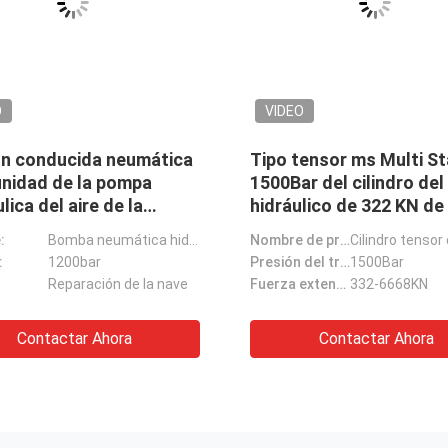
s aplicables M10-M56
Las llaves de esfuerzo 
fuerzo de torsión
torsión hidráulicas de l
Nm de la máquina
pernos grandes se suje
ica de la llave
están desmontadas us
Manera de la impulsión:
Neumático
Color:
Azul
el peso ligero de alumin
Esfuerzo de torsión máximo:
12000Nm
Material:
aleación de alu
Marine Diesel Engine Fuel Valve auxiliar que prueba para H21 H32 VTU-H003
Especificaciones aplicables del perno:
M10-M56
Presión:
700Bar
Ensanchador hidráulico tensor 1500Bar del perno de la herramienta del perno hidráulico de la serie de Ctst
herramienta eléctrica manual neumática de la llave de esfuerzo de torsión 200Nm y para apretar y Uns
Contactar Ahora
Contactar Ahora
Presión de funcionamiento de alta presión de acero inoxidable de los componentes hydráulicos de la válvula de válvula reguladora 700Bar
Marine Fuel Valve Testing HDP1100-2 es conveniente para el inyector MAN35-98
Manualmente barra VTU-H001 del dispositivo 600 de la prueba de la válvula del combustible para Marine Diesel Engine auxiliar