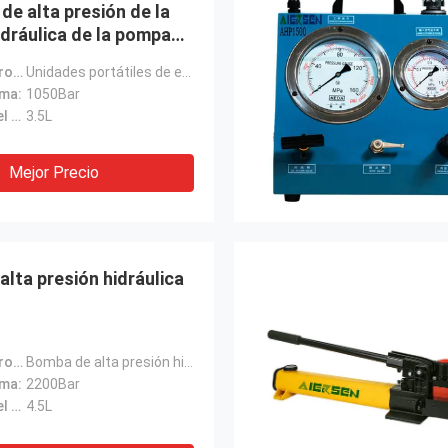
 de alta presión de la
dráulica de la pompa
 de la barra
Nombre de producto:
Unidades portátiles de energía hidráulica
ima:
1050Bar
Capacidad del depósito de gasolina:
3.5L
Mejor Precio
lta presión hidráulica
Nombre de producto:
Bomba de alta presión hidráulica
ima:
2200Bar
Capacidad del depósito de gasolina:
4.5L