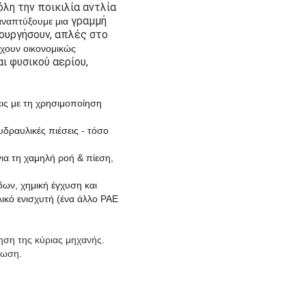
λη την ποικιλία αντλία
γραμμή
αναπτύξουμε μια
ουργήσουν, απλές στο
χουν οικονομικώς
ι φυσικού αερίου,
εις με τη χρησιμοποίηση
υδραυλικές πιέσεις - τόσο
 για τη χαμηλή ροή & πίεση,
δων, χημική έγχυση και
ικό ενισχυτή (ένα άλλο PAE
ηση της κύριας μηχανής.
νωση.