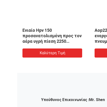
ένος
Ενιαίο Hpv 150
Aop22
προσανατολισμένη προς τον
ενεργ
αέρα υγρή πίεση 2250
πνευμ
ς
υψηλών ρευστή αντλιών
αντλι
φραγμός
Καλύτερη Τιμή
Υπεύθυνος Επικοινωνίας :
Mr. Shen