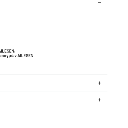
,
AILESEN
 φραγμών AILESEN