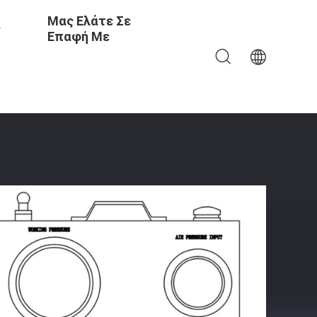
Μας Ελάτε Σε
ς
Επαφή Με
Υγρή Αντλιών Φραγμός