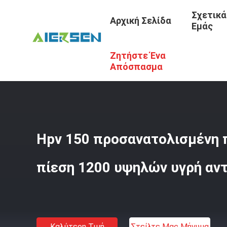
Σχετικά
Αρχική Σελίδα
Εμάς
Ζητήστε Ένα
Αρχική Σελίδα
/
Προϊόντα
/
Υδραυλική Πνευματική Αντλ
Απόσπασμα
Hpv 150 προσανατολισμένη 
πίεση 1200 υψηλών υγρή αν
Καλύτερη Τιμή
Στείλτε Μας Μήνυμα