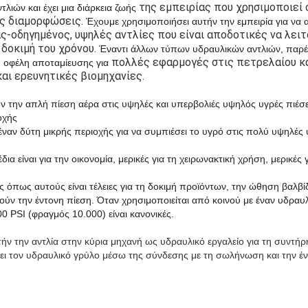
της εμπειρίας που χρησιμοποιεί ό
τλιών και έχει μια διάρκεια ζωής
ς διαμορφώσεις.
Έχουμε χρησιμοποιήσει αυτήν την εμπειρία για να 
-οδηγημένος, υψηλές αντλίες που είναι αποδοτικές να λειτ
δοκιμή του χρόνου.
Έναντι άλλων τύπων υδραυλικών αντλιών, παρέ
πολλές εφαρμογές στις πετρελαίου κα
 - οφέλη αποταμίευσης για
και ερευνητικές βιομηχανίες.
υν την απλή πίεση αέρα στις υψηλές και υπερβολιές υψηλός υγρές πιέσ
οχής
 έναν δύτη μικρής περιοχής για να συμπιέσει το υγρό στις πολύ υψηλές 
ια είναι για την οικονομία, μερικές για τη χειρωνακτική χρήση, μερικές
ες όπως αυτούς είναι τέλειες για τη δοκιμή προϊόντων, την ώθηση βαλβί
ύν την έντονη πίεση. Όταν χρησιμοποιείται από κοινού με έναν υδραυλ
00 PSI (φραγμός 10.000) είναι κανονικές.
ν την αντλία στην κύρια μηχανή ως υδραυλικό εργαλείο για τη συντήρ
ι τον υδραυλικό γρύλο μέσω της σύνδεσης με τη σωλήνωση και την έ