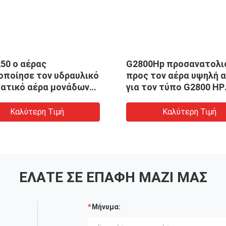
50 ο αέρας
G2800Hp προσανατολι
οποίησε τον υδραυλικό
προς τον αέρα υψηλή α
ατικό αέρα μονάδων
για τον τύπο G2800 HP
ών Drive
υψηλών αντλιών Golte
Καλύτερη Τιμή
Καλύτερη Τιμή
ΕΛΆΤΕ ΣΕ ΕΠΑΦΉ ΜΑΖΊ ΜΑΣ
Μήνυμα: