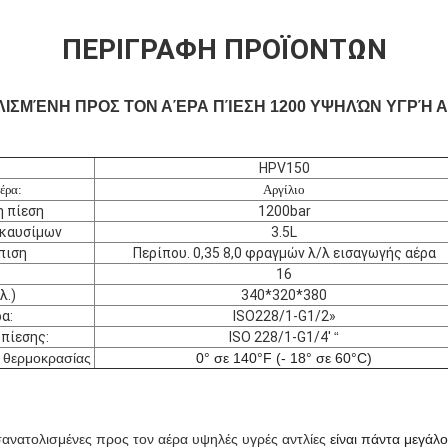
ΠΕΡΙΓΡΑΦΉ ΠΡΟΪΌΝΤΩΝ
ΛΙΣΜΈΝΗ ΠΡΟΣ ΤΟΝ ΑΈΡΑ ΠΊΕΣΗ 1200 ΥΨΗΛΏΝ ΥΓΡΉ 
HPV150
έρα:
Αργίλιο
η πίεση
1200bar
 καυσίμων
3.5L
πιση
Περίπου. 0,35 8,0 φραγμών λ/λ εισαγωγής αέρα
16
λ.)
340*320*380
α:
ISO228/1-G1/2»
πίεσης:
ISO 228/1-G1/4'
“
 θερμοκρασίας
0° σε 140°F (- 18° σε 60°C)
ανατολισμένες προς τον αέρα υψηλές υγρές αντλίες
είναι πάντα μεγάλ