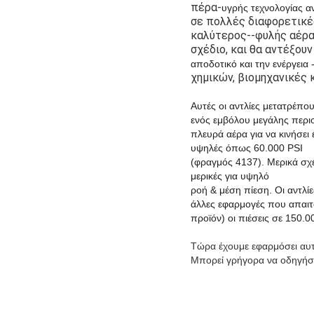
πέρα-
υγρής τεχνολογίας αν
σε πολλές διαφορετικέ
καλύτερος--φυλής αέρας
σχέδιο, και θα αντέξουν
αποδοτικό και την ενέργεια
χημικών, βιομηχανικές 
Αυτές οι αντλίες μετατρέπο
ενός εμβόλου μεγάλης περι
πλευρά αέρα για να κινήσει
υψηλές όπως 60.000 PSI
(φραγμός 4137). Μερικά σχέδ
μερικές για υψηλό
ροή & μέση πίεση. Οι αντλί
άλλες εφαρμογές που απαιτο
προϊόν) οι πιέσεις σε 150.0
Τώρα έχουμε εφαρμόσει αυτή
Μπορεί γρήγορα να οδηγήσε