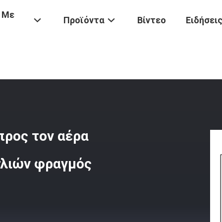
 Με
Προϊόντα
Βίντεο
Ειδήσει
ία
/
Hpv 150 Προσανατολισμένη Προς Τον Αέρα Πίεση 1200 Υψηλών 
προς τον αέρα
τλιών φραγμός