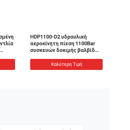
σμένη
HDP1100-D2 υδραυλική
2000
ντλία
αεροκίνητη πίεση 1100Bar
πνευ
συσκευών δοκιμής βαλβίδων
ns
καυσίμων αντλιών
Καλύτερη Τιμή