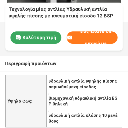
Τεχνολογία μίας αντλίας Υδραυλική αντλία
υψηλής πίεσης με πνευματική είσοδο 12 BSP
Γυναικεία και τάξη 10 Αναλογικές μετρήσεις
μετρήσεων για βιομηχανικά
Μας ελάτε σε
Καλύτερη τιμή
επαφή με
Περιγραφή προϊόντων
υδραυλική αντλία υψηλής πίεσης
αεριωθούμενη είσοδος
,
βιομηχανική υδραυλική αντλία BS
Υψηλό φως:
P θηλυκή
,
υδραυλική αντλία κλάσης 10 μεγέ
θους