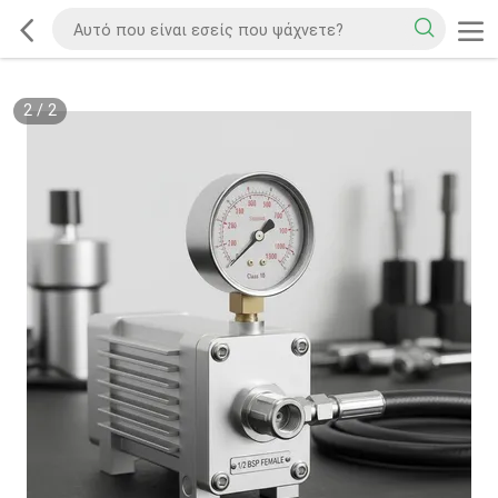
2
/
2