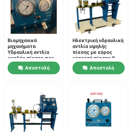
Βιομηχανικά
Ηλεκτρική υδραυλική
μηχανήματα
αντλία υψηλής
Υδραυλική αντλία
πίεσης με εύρος
υψηλής πίεσης που
μετρητή πίεσης 0-
χρησιμοποιεί
3000Bar
Αποστολή
Αποστολή
τοποθέτηση
βελτιστοποιημένη
για υδραυλικά
ερώτησης
ερώτησης
συστήματα αντλιών
Σπίτι
Προϊόντα
Βίντεο