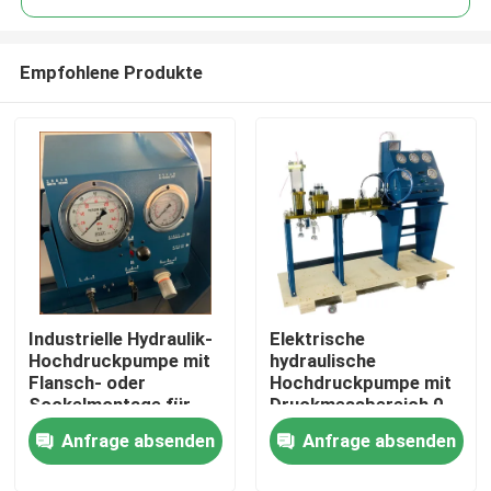
Empfohlene Produkte
Industrielle Hydraulik-
Elektrische
Zu Hause
Hochdruckpumpe mit
hydraulische
Flansch- oder
Hochdruckpumpe mit
Sockelmontage für
Druckmessbereich 0-
Produkte
den industriellen
3000Bar Optimiert für
Anfrage absenden
Anfrage absenden
Betrieb
hydraulische
Pumpensysteme
Videos