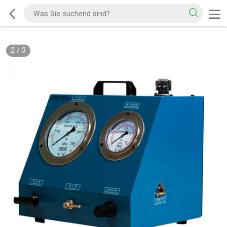
2
/
3