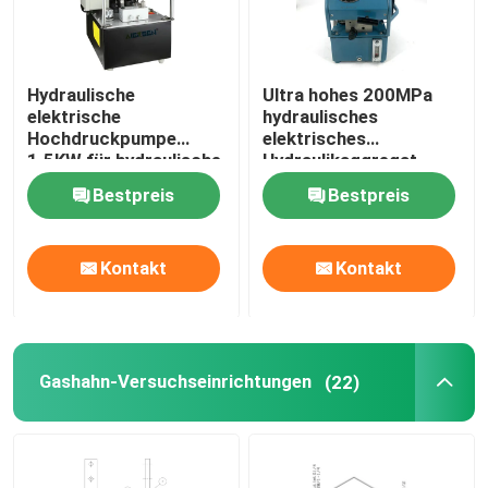
Hydraulische
Ultra hohes 200MPa
elektrische
hydraulisches
Hochdruckpumpe
elektrisches
1.5KW für hydraulische
Hydraulikaggregat
Arbeitsbedingungen
2000Bar der Pumpen-
Bestpreis
Bestpreis
DC220V
Kontakt
Kontakt
Gashahn-Versuchseinrichtungen
(22)