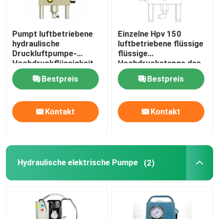
Pumpt luftbetriebene
Einzelne Hpv 150
hydraulische
luftbetriebene flüssige
Druckluftpumpe-
flüssige
Hochdruckflüssigkeit
Hochdruckstange des
Hpv 200 Stange 1974
Pumpen-Druck-2250
Bestpreis
Bestpreis
Kontakt
Kontakt
Hydraulische elektrische Pumpe
(2)