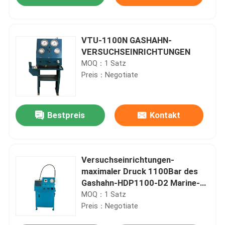
VTU-1100N GASHAHN-
VERSUCHSEINRICHTUNGEN
MOQ：1 Satz
Preis：Negotiate
Bestpreis
Kontakt
Zu Hause
Versuchseinrichtungen-
maximaler Druck 1100Bar des
Gashahn-HDP1100-D2 Marine-
Produkte
100Kg
MOQ：1 Satz
Preis：Negotiate
Videos