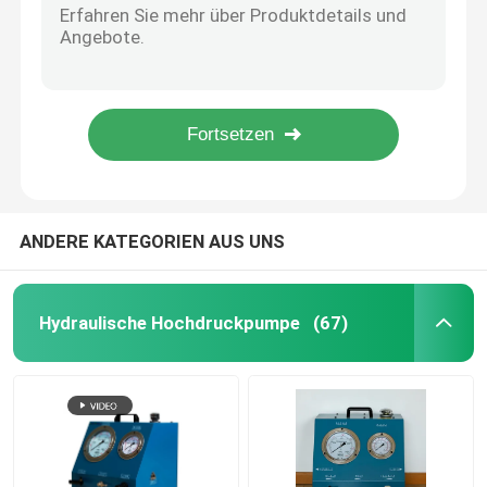
Vpu-Reihen-Gashahn-Test-Dieselmotortester für Hauptleitung und Hilfsdieselmotoren
Hydraulische elektrische Pumpe
Zusätzliche Marine Diesel Engine Fuel Valve, die auf H21 H32 VTU-H003 prüft
Ctst-Reihen-hydraulischer Bolzen-Spannwerkzeug-hydraulische Bolzen-Bahre 1500Bar
Dieselmotor-hydraulischer Bolzen-Spannwerkzeug-mittlere Geschwindigkeit 1500Bar
Gashahn-Versuchseinrichtungen
Marine Diesel Engine Hydraulic Bolt-Spannzylinder-hydraulische Bolzen-Bahre
Hydraulisches Bolzen-Spannen
ANDERE KATEGORIEN AUS UNS
Hydrozylinder Jack
Hydraulische Hochdruckpumpe
(67)
hydraulische Drehmomentschlüssel
Pneumatischer Drehmoment-Schlüssel
Elektrische Drehmoment-Schlüssel