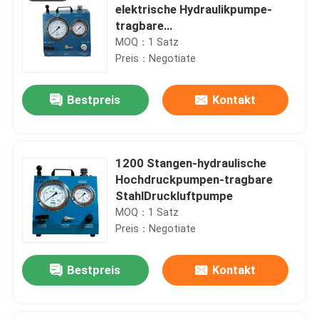
elektrische Hydraulikpumpe-
tragbare
HochdruckHydraulikaggregate
MOQ：1 Satz
Preis：Negotiate
Bestpreis
Kontakt
1200 Stangen-hydraulische
Hochdruckpumpen-tragbare
StahlDruckluftpumpe
MOQ：1 Satz
Preis：Negotiate
Bestpreis
Kontakt