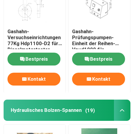
Gashahn-
Gashahn-
Versuchseinrichtungen
Prüfungspumpen-
77Kg Hdp1100-D2 für
Einheit der Reihen-
Dieselmotortester
Vpud1000 für
MCC Meb Mec M
Dieselmotor MCC Meb
Bestpreis
Bestpreis
Mec M
Kontakt
Kontakt
Hydraulisches Bolzen-Spannen
(19)