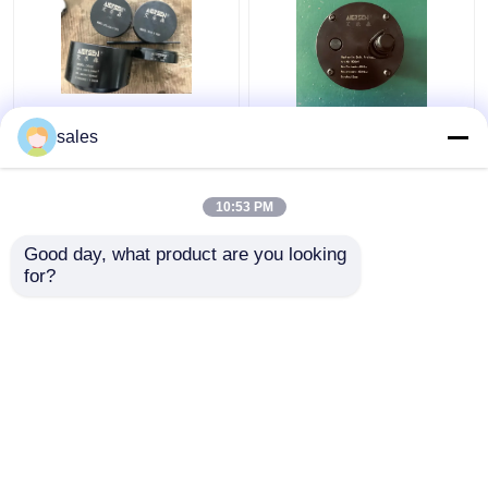
Turbos 680KN
Jack Piston Rod
sales
maximales Hochwinden
Thread Hydraulic-
des hydraulischer
Bolzen-Bahre M36x4
Bolzen-Spannzylinder-
für
10:53 PM
D600
S80mecKolbenstange
Bestpreis
Bestpreis
Good day, what product are you looking 
for?
Kontakt
Kontakt
Sehen Sie mehr an
Startseite
Über uns
Kontakt
Desktop Site