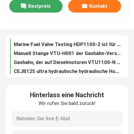
Bestpreis
Kontakt
pneumatisches Schlüssel-handbetriebenes Elektrowerkzeug des Drehmoment-200Nm und für das Festziehen und Uns
Edelstahl-Hochdruckdrossel-Ventil-hydraulische Komponenten-Funktions-Druck 700Bar
Über uns
drehte Hochdruckkoppelung 150MPa Druck von 1500 Stangen-hydraulischen Schnellkupplungs
Hydraulikkupplung 1500Bar schließen die hydraulischen Hochdruck Komponenten ultra an
Werksbesichtigung
Marine Fuel Valve Testing HDP1100-2 ist für Injektor MAN35-98 passend
Manuell Stange VTU-H001 der Gashahn-Versuchseinrichtungen-600 für zusätzliche Marine Diesel Engine
Qualitätskontrolle
Gashahn, der auf Dieselmotoren VTU1100-N der niedrigen Geschwindigkeit der hohen Leistung prüft
CEJB125 ultra hydraulische hydraulische Hochdruckschnellkupplungs-Komponenten 2500Bar
Neuigkeiten
Ultra hohes 200MPa hydraulisches elektrisches Hydraulikaggregat 2000Bar der Pumpen-DC220V
1500 Stangen-Hochdruckhydraulikaggregat-Handpumpe-pneumatischer 3.5Ltr Kraftstofftank
Bitte um ein Angebot
Hinterlass eine Nachricht
2900 Stangen-blaue hydraulische Hochdruckpumpen-tragbare Druckluftpumpe für das Spannungs-Weglaufen
Wir rufen Sie bald zurück!
Dieselmotor-Schwarzes hydraulischer Jack Bolt Tensioning Bolt Stretcher
Hydraulische Hochdruckpumpe
2800 Stangen-pneumatische hydraulische Hochdruckpumpen-Kraft, die für das Spannungs-Hochwinden bereitstellt
Blaue Hochdruckdruckluftpumpe-Einheit für weglaufende Motorüberholung
Hydraulische Druckluftpumpe
Pneumatische Gashahn-Versuchseinrichtungen können Mann Mk98 mit Zeiger-Manometer prüfen