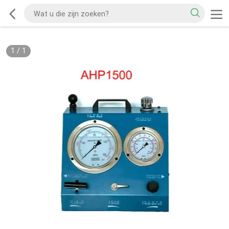
1
/
1