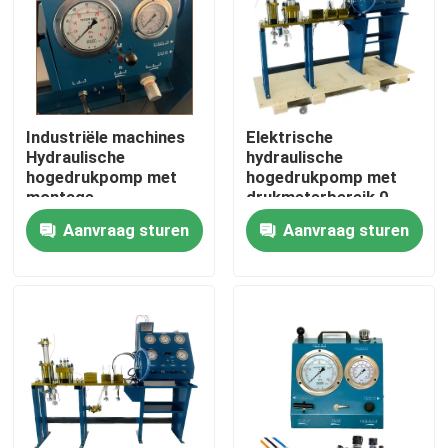
Industriële machines
Elektrische
Hydraulische
hydraulische
hogedrukpomp met
hogedrukpomp met
montage
drukmeterbereik 0-
3000 bar
Aanvraag sturen
Aanvraag sturen
Geoptimaliseerd voor
hydraulische
pompsystemen
Thuis
Producten
Video's