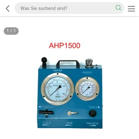
1
/
1