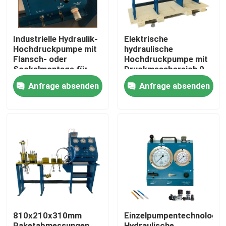
Industrielle Hydraulik-
Elektrische
Hochdruckpumpe mit
hydraulische
Flansch- oder
Hochdruckpumpe mit
Sockelmontage für
Druckmessbereich 0-
den industriellen
3000Bar Optimiert für
Anfrage absenden
Anfrage absenden
Betrieb
hydraulische
Pumpensysteme
Zu Hause
Produkte
810x210x310mm
Einzelpumpentechnologie
Videos
Paketabmessungen
Hydraulische