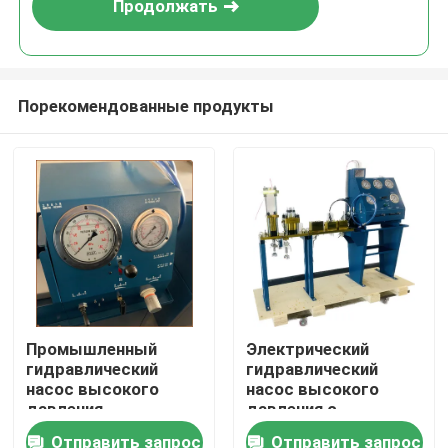
Продолжать
Порекомендованные продукты
Домой
Промышленный
Электрический
гидравлический
гидравлический
Продукты
насос высокого
насос высокого
давления,
давления с
использующий
диапазоном датчика
Отправить запрос
Отправить запрос
Видеозаписи