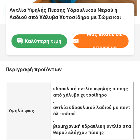
Αντλία Υψηλής Πίεσης Υδραυλικού Νερού ή
Λαδιού από Χάλυβα Χυτοσίδηρο με Σώμα και
Ποδοκίνητο Μηχανισμό, Παρέχοντας
Σταθερότητα και Έλεγχο Πίεσης για τη
Μας ελάτε σε
Βιομηχανία
Καλύτερη τιμή
επαφή με
Περιγραφή προϊόντων
υδραυλική αντλία υψηλής πίεσης
από χάλυβα χυτοσίδηρο
,
αντλία υδραυλικού λαδιού με πεντ
Υψηλό φως:
άλ ποδιού
,
βιομηχανική υδραυλική αντλία στα
θερού ελέγχου πίεσης