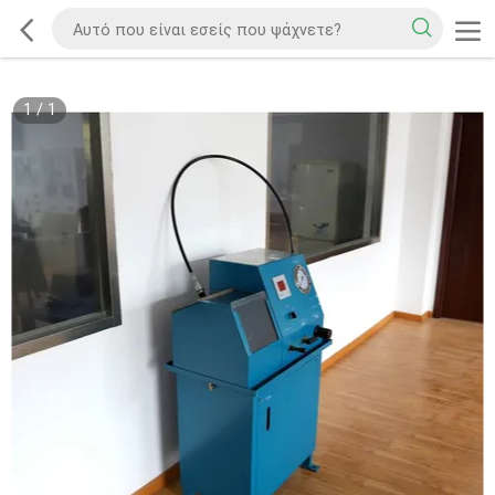
1
/
1