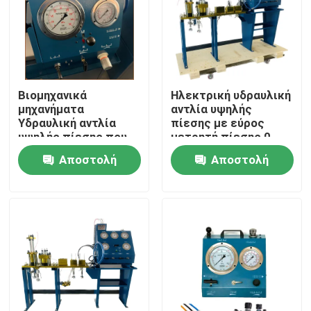
Βιομηχανικά
Ηλεκτρική υδραυλική
μηχανήματα
αντλία υψηλής
Υδραυλική αντλία
πίεσης με εύρος
υψηλής πίεσης που
μετρητή πίεσης 0-
χρησιμοποιεί
3000Bar
Αποστολή
Αποστολή
τοποθέτηση
βελτιστοποιημένη
για υδραυλικά
ερώτησης
ερώτησης
συστήματα αντλιών
Σπίτι
Προϊόντα
Βίντεο