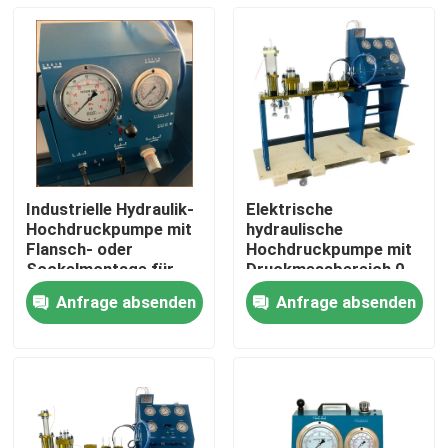
Industrielle Hydraulik-
Elektrische
Hochdruckpumpe mit
hydraulische
Flansch- oder
Hochdruckpumpe mit
Sockelmontage für
Druckmessbereich 0-
den industriellen
3000Bar Optimiert für
Anfrage absenden
Anfrage absenden
Betrieb
hydraulische
Zu Hause
Pumpensysteme
Produkte
Videos