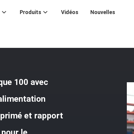
Produits
Vidéos
Nouvelles
ompe Hydraulique Pneumatique 100 Avec Rapport De Surface, Source D
ement
que 100 avec
alimentation
mprimé et rapport
pour le