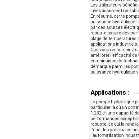
Les utilisateurs bénéfic
investissement rentable
En résumé, cette pompe 
puissance hydraulique 
par des sources électriq
robuste assure des perf
plage de températures d
applications industriels.
Que vous recherchiez un
améliorer l'efficacité 
combinaison de technolo
démarque parmi les pom
puissance hydraulique su
Applications :
La pompe hydraulique pne
particulier là où un con
1:282 et une capacité d
performances exceptionne
robuste, ce qui la rend id
L'une des principales o
l'automatisation indust