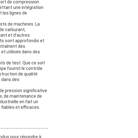
pport de compression
ettant une intégration
 les lignes de
ests de machines. La
de carburant,
ant et d'autres
sts sont approfondis et
entraînent des
 et utilisée dans des
s de test. Que ce soit
mpe fournit le contrôle
truction de qualité
ue dans des
e pression significative
le, de maintenance de
ustrielle en fait un
iables et efficaces.
ndus pour répondre à