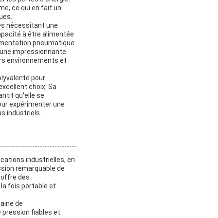
e, ce qui en fait un
ues.
es nécessitant une
pacité à être alimentée
 alimentation pneumatique
t une impressionnante
ers environnements et
olyvalente pour
xcellent choix. Sa
tit qu'elle se
our expérimenter une
s industriels.
ations industrielles, en
ession remarquable de
 offre des
a fois portable et
maine de
pression fiables et