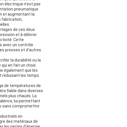
on électrique n'est pas
mentation pneumatique
on et augmentant la
 fabrication,
elles.
antages de ces deux
ession et à délivrer
tivité. Cette
s avec un contrôle
des presses et d'autres
ier la durabilité ou la
qui en fait un choix
ifie également que les
et réduisant les temps
age de températures de
ère fiable dans diverses
iels plus chauds. La
alence, lui permettant
iles sans compromettre
dustriels en
ègre des matériaux de
er les pertes d'énergie.