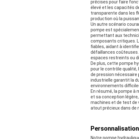
précises pour faire fonc
élevé et les capacités 
transparente dans les fl
production où la puissan
Un autre scénario coura
pompe est spécialement 
permettant aux technici
composants critiques. L
fiables, aidant à identif
défaillances coûteuses. 
espaces restreints ou di
De plus, cette pompe hy
pour le contrôle qualité,
de pression nécessaire 
industrielle garantit la 
environnements difficile
En résumé, la pompe à m
et sa conception légère
machines et de test de v
atout précieux dans de 
Personnalisation
Notre pompe hydraulique