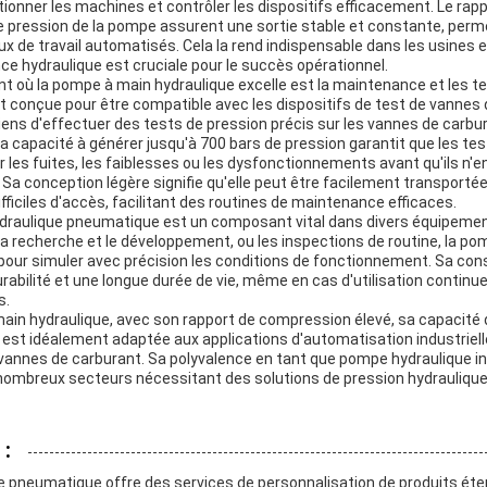
tionner les machines et contrôler les dispositifs efficacement. Le ra
de pression de la pompe assurent une sortie stable et constante, perm
ux de travail automatisés. Cela la rend indispensable dans les usines et
ce hydraulique est cruciale pour le succès opérationnel.
nt où la pompe à main hydraulique excelle est la maintenance et les t
conçue pour être compatible avec les dispositifs de test de vannes 
ens d'effectuer des tests de pression précis sur les vannes de carbur
a capacité à générer jusqu'à 700 bars de pression garantit que les te
ier les fuites, les faiblesses ou les dysfonctionnements avant qu'ils n'
Sa conception légère signifie qu'elle peut être facilement transportée
fficiles d'accès, facilitant des routines de maintenance efficaces.
draulique pneumatique est un composant vital dans divers équipement
 la recherche et le développement, ou les inspections de routine, la po
pour simuler avec précision les conditions de fonctionnement. Sa cons
durabilité et une longue durée de vie, même en cas d'utilisation contin
s.
ain hydraulique, avec son rapport de compression élevé, sa capacité d
, est idéalement adaptée aux applications d'automatisation industriel
annes de carburant. Sa polyvalence en tant que pompe hydraulique ind
nombreux secteurs nécessitant des solutions de pression hydraulique f
 :
 pneumatique offre des services de personnalisation de produits éte