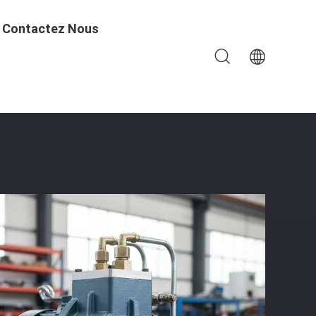
Contactez Nous
'alimentation Électrique Manuelle À Air Comprimé Et