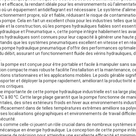
e et efficace, la rendant idéale pour les environnements où l'alimentati
u où un équipement antidéflagrant est nécessaire. Le système d'ali
nctionnement propre, sûr et fiable, réduisant le risque de contaminati
a pompe. Cela en fait un excellent choix pour les industries telles que la
iale et la construction, où les pompes hydrauliques fiables sont essenti
Hydraulique et Pneumatique », cette pompe intègre habilement les av
s hydrauliques sont connues pour leur capacité à générer une haute pr
 tandis que les systèmes pneumatiques excellent en vitesse et en réac
a pompe hydraulique pneumatique d'offrir des performances optimale
 du débit, assurant un fonctionnement fluide des vérins hydrauliques, 
.
a pompe est conçue pour être portable et facile à manipuler sans sacrif
on compacte mais robuste facilite l'installation et la maintenance, ce 
lations stationnaires et les applications mobiles. Le poids gérable sign
sporter et déployer la pompe rapidement, améliorant la productivité 
ns critiques.
ue importante de cette pompe hydraulique industrielle est sa large pl
C à 80 °C. Cette large plage garantit que la pompe fonctionne de mani
ales, des sites extérieurs froids en hiver aux environnements industr
efficacement dans de telles températures extrêmes améliore sa polyv
erses localisations géographiques et environnements de travail diffic
écurité.
 comme celle-ci jouent un rôle crucial dans de nombreux systèmes in
 mécanique en énergie hydraulique. La conception de cette pompe int
nierie de précision pour atteindre une excellente efficacité et minimis