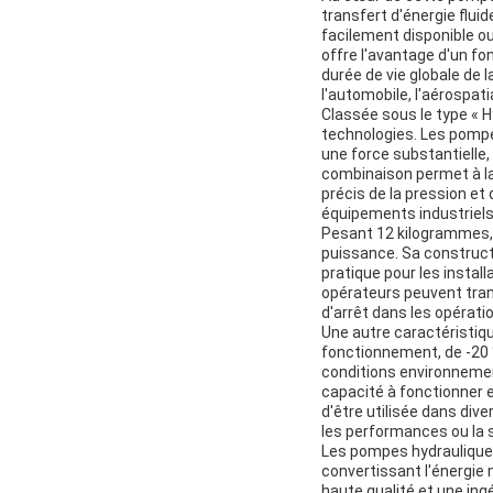
transfert d'énergie fluid
facilement disponible o
offre l'avantage d'un fo
durée de vie globale de l
l'automobile, l'aérospat
Classée sous le type « 
technologies. Les pompe
une force substantielle,
combinaison permet à l
précis de la pression et
équipements industriels
Pesant 12 kilogrammes, l
puissance. Sa constructi
pratique pour les instal
opérateurs peuvent tran
d'arrêt dans les opératio
Une autre caractéristiq
fonctionnement, de -20 °
conditions environnement
capacité à fonctionner 
d'être utilisée dans div
les performances ou la s
Les pompes hydrauliques
convertissant l'énergie
haute qualité et une ingé