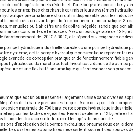
ient de coûts opérationnels réduits et d'une longévité accrue du systèm
 pour les entreprises cherchant à optimiser leurs systèmes hydrauliq
hydraulique pneumatique est un outil indispensable pour les industri
fiable combinée aux avantages du fonctionnement pneumatique. Sa ca
ues, manuelles ou à air offre une flexibilité inégalée, tandis que son
ormances constantes et efficaces. Avec un poids gérable de 12 kg e
e fonctionnement de -20 °C à 80 °C, elle répond aux exigences de div
e pompe hydraulique industrielle durable ou une pompe hydraulique p
de votre système, cette pompe hydraulique pneumatique représente un e
gie avancée, de conception pratique et de fonctionnement fiable garan
pes hydrauliques du marché actuel. Investissez dans cette pompe p
périeure et une flexibilité pneumatique qui font avancer vos processu
umatique est un outil essentiel largement utilisé dans diverses applic
trôle précis de la haute pression est requis. Avec un rapport de compr
e pression maximale de 700 bars, cette pompe hydraulique industrielle
lles pour les tâches exigeantes. Pesant seulement 12 kg, elle est à l
éale pour les travaux sur le terrain et les opérations sur site.
ccasions d'application de la pompe hydraulique pneumatique est le do
rielle. Les systèmes automatisés nécessitent souvent des sources de 