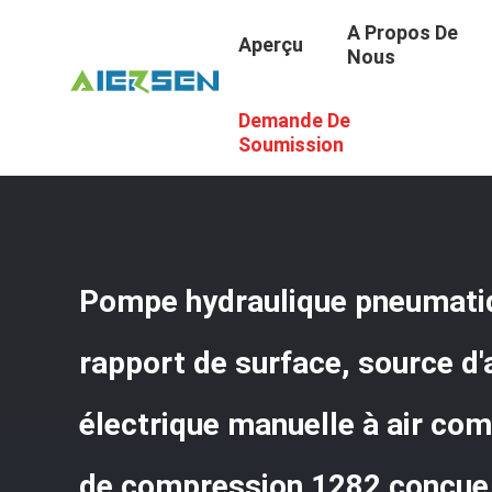
A Propos De
Aperçu
Nous
Demande De
Aperçu
/
Produits
/
Pompe Pneumatique Hydraulique
/
P
Rapport De Compression 1282 Conçue Pour Le Fonctionn
Soumission
Pompe hydraulique pneumati
rapport de surface, source d'
électrique manuelle à air co
de compression 1282 conçue 