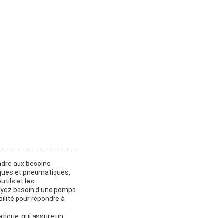
ndre aux besoins
iques et pneumatiques,
tils et les
ayez besoin d'une pompe
bilité pour répondre à
tique, qui assure un