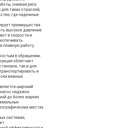
аботы, снижая риск
 для таких отраслей,
ьство, где надежные
рирует преимущества
ать высокое давление
ают в скорости и
беспечивать
я плавную работу
простым в обращении,
рукция облегчает
тановок, так и для
 транспортировать и
ески важных
является широкий
о насос надежно
мой до более жарких
ремальных
географических местах
ых системах,
ает
дной эффективности и