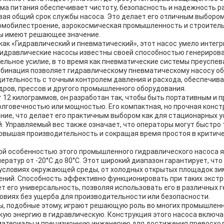
ма питания обеспечивает чистоту, безопасность и надежность р
вая общий срок службы насоса. Это делает его отличным выбором
томобилестроение, аэрокосмическая промышленность и строител
ы имеют решающее значение.
ак «Гидравлический и пневматический», этот насос умело интег
 Гидравлические насосы известны своей способностью генериров
ельное усилие, в то время как пневматические системы преуспев
мбинация позволяет гидравлическому пневматическому насосу о
ительность с точным контролем давления и расхода, обеспечива
дров, прессов и другого промышленного оборудования.
 12 килограммов, он разработан так, чтобы быть портативным и 
олговечностью или мощностью. Его компактная, но прочная конст
ние, что делает его практичным выбором как для стационарных ус
. Управляемый вес также означает, что операторы могут быстро
повышая производительность и сокращая время простоя в критич
ой особенностью этого промышленного гидравлического насоса 
ератур от -20°C до 80°C. Этот широкий диапазон гарантирует, чт
 условиях окружающей среды, от холодных открытых площадок зи
ий. Способность эффективно функционировать при таких экст
 его универсальность, позволяя использовать его в различных 
овиях без ущерба для производительности или безопасности.
ы, подобные этому, играют решающую роль во многих промышленн
кую энергию в гидравлическую. Конструкция этого насоса включ
атериалы и прецизионную инженерию для достижения превосхо