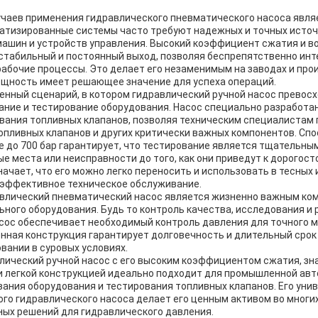
учаев применения гидравлического пневматического насоса явл
атизированные системы часто требуют надежных и точных источ
ашин и устройств управления. Высокий коэффициент сжатия и 
стабильный и постоянный выход, позволяя беспрепятственно инте
абочие процессы. Это делает его незаменимым на заводах и про
ощность имеет решающее значение для успеха операций.
нный сценарий, в котором гидравлический ручной насос превосх
ание и тестирование оборудования. Насос специально разработа
вания топливных клапанов, позволяя техническим специалистам
опливных клапанов и других критически важных компонентов. Сп
 до 700 бар гарантирует, что тестирование является тщательны
ые места или неисправности до того, как они приведут к дорогост
начает, что его можно легко переносить и использовать в тесных
т эффективное техническое обслуживание.
равлический пневматический насос является жизненно важным ко
ного оборудования. Будь то контроль качества, исследования и 
асос обеспечивает необходимый контроль давления для точного 
енная конструкция гарантирует долговечность и длительный срок
вании в суровых условиях.
влический ручной насос с его высоким коэффициентом сжатия, зн
 легкой конструкцией идеально подходит для промышленной авт
ания оборудования и тестирования топливных клапанов. Его уни
го гидравлического насоса делает его ценным активом во многи
ых решений для гидравлического давления.