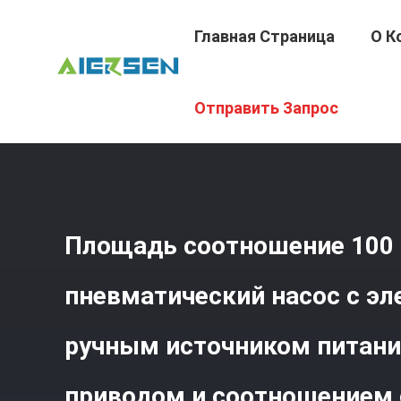
Главная Страница
О К
Главная Страница
/
Продукция
/
Гидравлический Пне
Отправить Запрос
Источником Питания С Воздушным Приводом И Соотно
Площадь соотношение 100 
пневматический насос с э
ручным источником питан
приводом и соотношением 