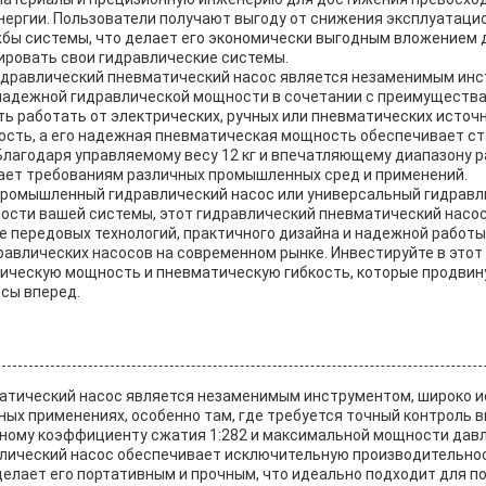
нергии. Пользователи получают выгоду от снижения эксплуатаци
жбы системы, что делает его экономически выгодным вложением 
ровать свои гидравлические системы.
гидравлический пневматический насос является незаменимым ин
надежной гидравлической мощности в сочетании с преимуществ
ть работать от электрических, ручных или пневматических источ
ость, а его надежная пневматическая мощность обеспечивает с
Благодаря управляемому весу 12 кг и впечатляющему диапазону р
ечает требованиям различных промышленных сред и применений.
промышленный гидравлический насос или универсальный гидравл
сти вашей системы, этот гидравлический пневматический насо
е передовых технологий, практичного дизайна и надежной работы 
авлических насосов на современном рынке. Инвестируйте в этот 
ическую мощность и пневматическую гибкость, которые продвин
сы вперед.
атический насос является незаменимым инструментом, широко 
х применениях, особенно там, где требуется точный контроль в
ному коэффициенту сжатия 1:282 и максимальной мощности давл
ический насос обеспечивает исключительную производительно
г делает его портативным и прочным, что идеально подходит для п