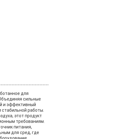
аботанное для
 Объединяя сильные
ый и эффективный
и стабильной работы.
здуха, этот продукт
ионным требованиям.
очник питания,
ьным для сред, где
борудование.