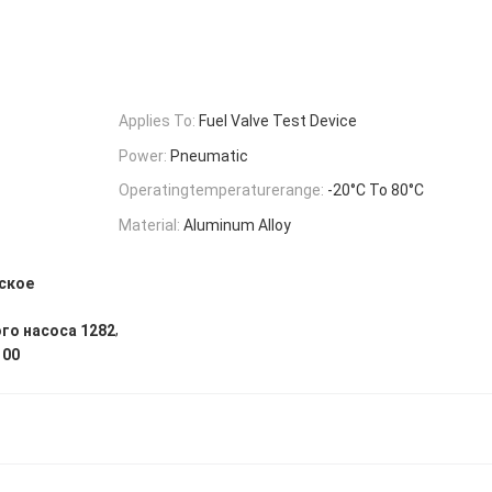
Applies To:
Fuel Valve Test Device
Power:
Pneumatic
Operatingtemperaturerange:
-20°C To 80°C
Material:
Aluminum Alloy
ское
,
го насоса 1282
100