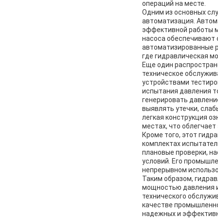
операций на месте.
Одним из основных сл
автоматизация. Автом
эффективной работы м
насоса обеспечивают 
автоматизированные р
где гидравлическая м
Еще один распростране
техническое обслужив
устройствами тестиро
испытания давления т
генерировать давление
выявлять утечки, слаб
легкая конструкция оз
местах, что облегчае
Кроме того, этот гид
комплектах испытатель
плановые проверки, н
условий. Его промышл
непрерывном использо
Таким образом, гидра
мощностью давления и
технического обслужив
качестве промышленно
надежных и эффективн