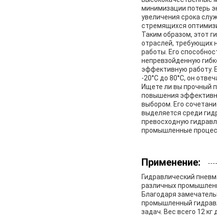
минимизации потерь э
увеличения срока слу
стремящихся оптимизи
Таким образом, этот 
отраслей, требующих 
работы. Его способнос
непревзойденную гибк
эффективную работу. 
-20°C до 80°C, он отв
Ищете ли вы прочный 
повышения эффективно
выбором. Его сочетани
выделяется среди гидр
превосходную гидравл
промышленные процес
Применение:
Гидравлический пневм
различных промышленны
Благодаря замечатель
промышленный гидравл
задач. Вес всего 12 к