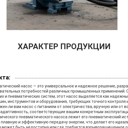
ХАРАКТЕР ПРОДУКЦИИ
кта:
атический насос — это универсальное и надежное решение, разр
вательных потребностей различных промышленных применений.
их и пневматических систем, этот насос выделяется как надежн
ин, инструментов и оборудования, требующих точного контроля 
ужен ли вам насос с питанием от электричества, вручную или от во
и адаптивность, соответствующие вашим конкретным эксплуатац
лического пневматического насоса лежит его пневматический ист
плавную и эффективную передачу энергии, что делает его идеал
я может быть недоступна или где требуется взрывозащищенное о