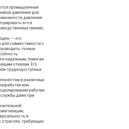
яется промышленная
ников давления для
возможности давления
грировать его в
изводственных линиях,
оден, — это
н для совместимости с
 проводить точные
особность
м и надежным, помогая
оящим отказам. Его
 или труднодоступных
мпонентом в различных
разработки или
моделирования рабочих
 службы даже при
ачительной
оматизации,
версальность в
х отраслях, требующих