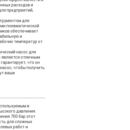
онных расходов и
для предприятий,
струментом для
ами пневматической
ников обеспечивает
табильную и
абочих температур от
ический насос для
с является отличным
гарантирует, что он
насос, чтобы получить
ут ваши
используемым в
ысокого давления.
ения 700 бар этот
сть для сложных
олевых работ и