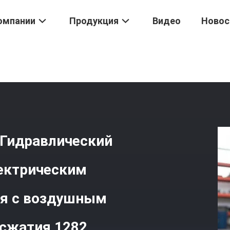
омпании
Продукция
Видео
Новос
вматический Насос
/
Площадь Соотношение 100 Гидравлический 
шением Сжатия 1282
Гидравлический
лектрическим
ия с воздушным
сжатия 1282