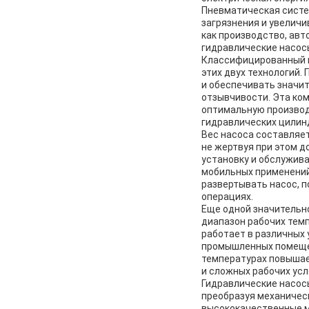
Пневматическая систе
загрязнения и увеличи
как производство, ав
гидравлические насос
Классифицированный к
этих двух технологий.
и обеспечивать значит
отзывчивости. Эта ко
оптимальную производ
гидравлических цилин
Вес насоса составляет
не жертвуя при этом д
установку и обслужива
мобильных применений
развертывать насос, 
операциях.
Еще одной значительн
диапазон рабочих темп
работает в различных
промышленных помещен
температурах повышает
и сложных рабочих усл
Гидравлические насос
преобразуя механичес
высококачественные м