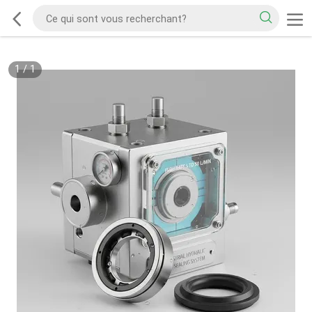
1
/
1