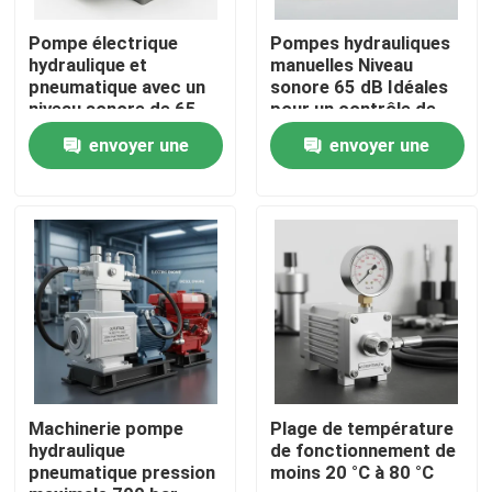
Pompe électrique
Pompes hydrauliques
À propos de nous
hydraulique et
manuelles Niveau
pneumatique avec un
sonore 65 dB Idéales
niveau sonore de 65
pour un contrôle de
dB et un débit de 5
précision et un
Visite de l'usine
envoyer une
envoyer une
L/min, adaptée aux
fonctionnement
applications
durable dans diverses
demande
demande
pneumatiques
industries
Contrôle de la qualité
Nouvelles
Demandez un devis
Pompe à haute pression hydraulique
Machinerie pompe
Plage de température
hydraulique
de fonctionnement de
pneumatique pression
moins 20 °C à 80 °C
Pompe pneumatique hydraulique