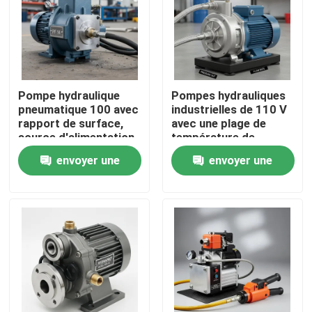
Pompe hydraulique
Pompes hydrauliques
pneumatique 100 avec
industrielles de 110 V
rapport de surface,
avec une plage de
source d'alimentation
température de
électrique manuelle à
fonctionnement de
envoyer une
envoyer une
air comprimé et
moins 20 °C à 80 °C
rapport de
Construction durable
demande
demande
compression 1282
à long terme
conçue pour le
À la maison
fonctionnement
Produits
Vidéos