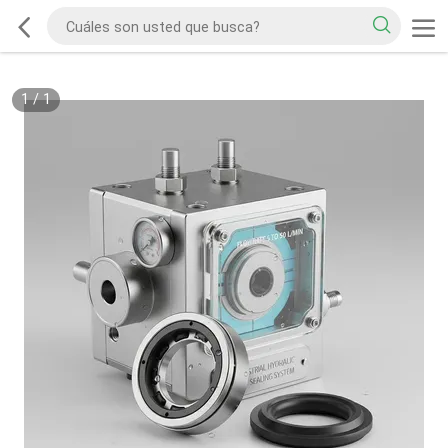
1
/
1