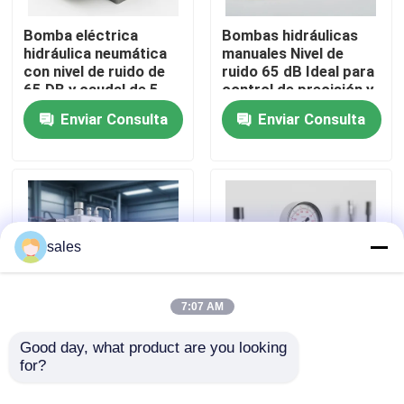
Bomba eléctrica
Bombas hidráulicas
Sobre nosotros
hidráulica neumática
manuales Nivel de
con nivel de ruido de
ruido 65 dB Ideal para
65 DB y caudal de 5
control de precisión y
Lmin Adecuada para
operación duradera en
Recorrido por la fábrica
Enviar Consulta
Enviar Consulta
aplicaciones
diversas industrias
neumáticas
Control de calidad
Noticias
sales
Solicitar una cita
7:07 AM
Bomba de alta presión hidráulica
Good day, what product are you looking 
Máquina bomba
Rango de temperatura
for?
hidráulica neumática
de funcionamiento de
presión máxima de
menos 20 Celsius a 80
Bomba neumática hidráulica