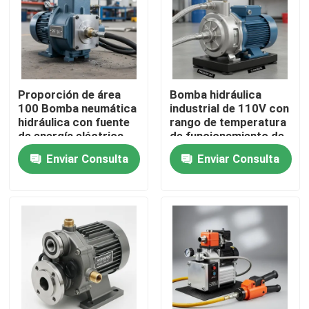
Proporción de área
Bomba hidráulica
100 Bomba neumática
industrial de 110V con
hidráulica con fuente
rango de temperatura
de energía eléctrica
de funcionamiento de
manual impulsada por
menos 20 °C a 80 °C
Enviar Consulta
Enviar Consulta
aire y relación de
Construcción
compresión 1282
duradera a largo plazo
Diseñada para el
funcionamiento
En casa
Productos
Los vídeos