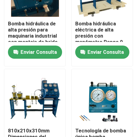
Bomba hidráulica de
Bomba hidráulica
alta presión para
eléctrica de alta
maquinaria industrial
presión con
con montaje de brida
manómetro Rango 0-
o base para operación
3000Bar Optimizada
Enviar Consulta
Enviar Consulta
industrial
para Sistemas de
Bomba Hidráulica
En casa
Productos
810x210x310mm
Tecnología de bomba
Los vídeos
Dimensiones del
única bomba