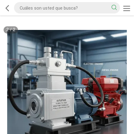
2
/
2