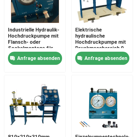
Industrielle Hydraulik-
Elektrische
Hochdruckpumpe mit
hydraulische
Flansch- oder
Hochdruckpumpe mit
Sockelmontage für
Druckmessbereich 0-
den industriellen
3000Bar Optimiert für
Anfrage absenden
Anfrage absenden
Betrieb
hydraulische
Pumpensysteme
Zu Hause
Produkte
Videos
810x210x310mm
Einzelpumpentechnologie