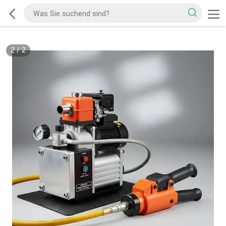
2
/
2