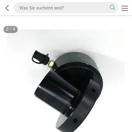
2
/
4