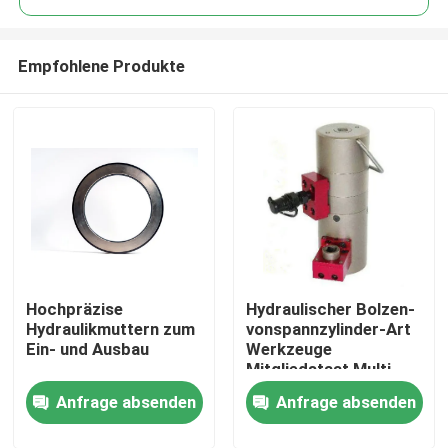
Empfohlene Produkte
Hochpräzise
Hydraulischer Bolzen-
Zu Hause
Hydraulikmuttern zum
vonspannzylinder-Art
Ein- und Ausbau
Werkzeuge
Mitgliedstaat Multi
Produkte
Staged 1500Bar 322
Anfrage absenden
Anfrage absenden
KN
Videos