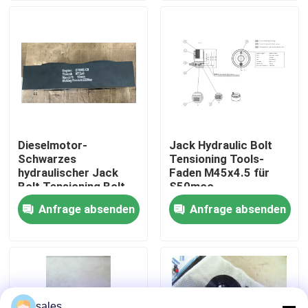
Über uns
Werksbesichtigung
Qualitätskontrolle
Dieselmotor-
Jack Hydraulic Bolt
Schwarzes
Tensioning Tools-
Neuigkeiten
hydraulischer Jack
Faden M45x4.5 für
Bolt Tensioning Bolt
S50mcc-
Stretcher
Zylinderdeckel
Anfrage absenden
Anfrage absenden
Bitte um ein Angebot
Hydraulische Hochdruckpumpe
Hydraulische Druckluftpumpe
sales