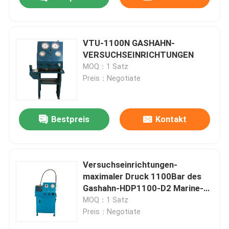
VTU-1100N GASHAHN-
VERSUCHSEINRICHTUNGEN
MOQ：1 Satz
Preis：Negotiate
Bestpreis
Kontakt
Zu Hause
Versuchseinrichtungen-
maximaler Druck 1100Bar des
Gashahn-HDP1100-D2 Marine-
Produkte
100Kg
MOQ：1 Satz
Preis：Negotiate
Videos