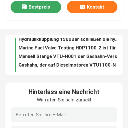
Bestpreis
Kontakt
pneumatisches Schlüssel-handbetriebenes Elektrowerkzeug des Drehmoment-200Nm und für das Festziehen und Uns
Edelstahl-Hochdruckdrossel-Ventil-hydraulische Komponenten-Funktions-Druck 700Bar
Über uns
drehte Hochdruckkoppelung 150MPa Druck von 1500 Stangen-hydraulischen Schnellkupplungs
Hydraulikkupplung 1500Bar schließen die hydraulischen Hochdruck Komponenten ultra an
Werksbesichtigung
Marine Fuel Valve Testing HDP1100-2 ist für Injektor MAN35-98 passend
Manuell Stange VTU-H001 der Gashahn-Versuchseinrichtungen-600 für zusätzliche Marine Diesel Engine
Qualitätskontrolle
Gashahn, der auf Dieselmotoren VTU1100-N der niedrigen Geschwindigkeit der hohen Leistung prüft
CEJB125 ultra hydraulische hydraulische Hochdruckschnellkupplungs-Komponenten 2500Bar
Neuigkeiten
Ultra hohes 200MPa hydraulisches elektrisches Hydraulikaggregat 2000Bar der Pumpen-DC220V
1500 Stangen-Hochdruckhydraulikaggregat-Handpumpe-pneumatischer 3.5Ltr Kraftstofftank
Bitte um ein Angebot
Hinterlass eine Nachricht
2900 Stangen-blaue hydraulische Hochdruckpumpen-tragbare Druckluftpumpe für das Spannungs-Weglaufen
Wir rufen Sie bald zurück!
Dieselmotor-Schwarzes hydraulischer Jack Bolt Tensioning Bolt Stretcher
Hydraulische Hochdruckpumpe
2800 Stangen-pneumatische hydraulische Hochdruckpumpen-Kraft, die für das Spannungs-Hochwinden bereitstellt
Blaue Hochdruckdruckluftpumpe-Einheit für weglaufende Motorüberholung
Hydraulische Druckluftpumpe
Pneumatische Gashahn-Versuchseinrichtungen können Mann Mk98 mit Zeiger-Manometer prüfen