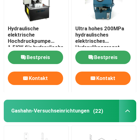
Hydraulische
Ultra hohes 200MPa
elektrische
hydraulisches
Hochdruckpumpe
elektrisches
1.5KW für hydraulische
Hydraulikaggregat
Arbeitsbedingungen
2000Bar der Pumpen-
Bestpreis
Bestpreis
DC220V
Kontakt
Kontakt
Gashahn-Versuchseinrichtungen
(22)