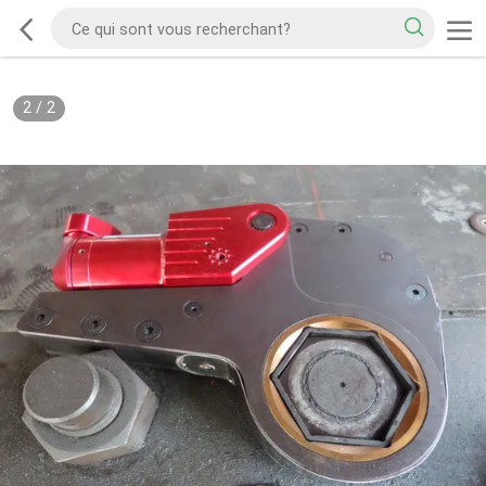
2
/
2