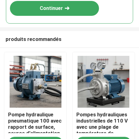
Continuer
produits recommandés
À la maison
Pompe hydraulique
Pompes hydrauliques
Produits
pneumatique 100 avec
industrielles de 110 V
rapport de surface,
avec une plage de
source d'alimentation
température de
Vidéos